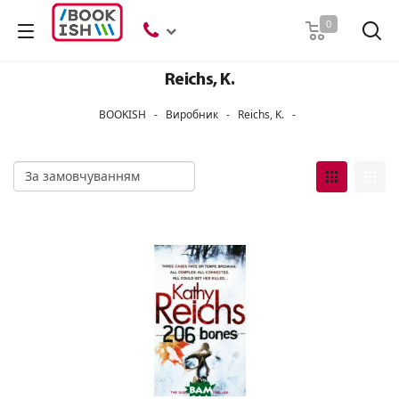
Пошук
0
Reichs, K.
BOOKISH
-
Виробник
-
Reichs, K.
-