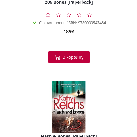
206 Bones [Paperback]
ISBN: 9780099547464
Є в наявності
189₴
В корзину
Flash & Bones [Paperback]