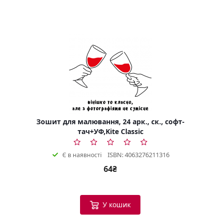
Зошит для малювання, 24 арк., ск., софт-
тач+УФ,Kite Classic
ISBN: 4063276211316
Є в наявності
64₴
У кошик