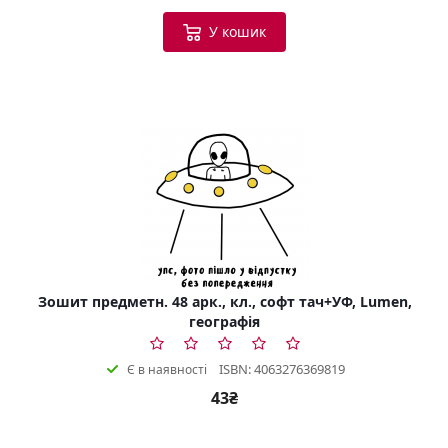
У кошик
Зошит предметн. 48 арк., кл., софт тач+УФ, Lumen,
географія
ISBN: 4063276369819
Є в наявності
43₴