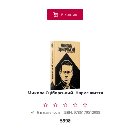
У кошик
Микола Сціборський. Нарис життя
ISBN: 9786179512988
Є в наявності
599₴