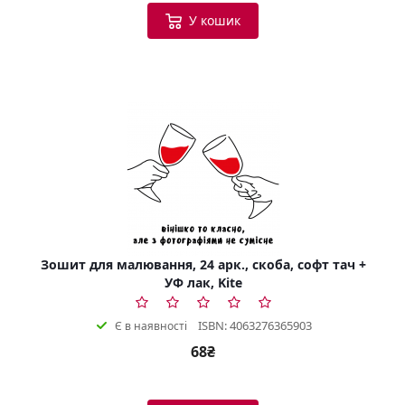
У кошик
Зошит для малювання, 24 арк., скоба, софт тач +
УФ лак, Kite
ISBN: 4063276365903
Є в наявності
68₴