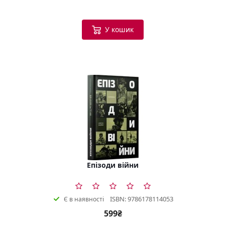
У кошик
Епізоди війни
ISBN: 9786178114053
Є в наявності
599₴