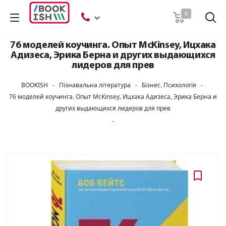
Пошук
0
76 моделей коучинга. Опыт McKinsey, Ицхака
Адизеса, Эрика Берна и других выдающихся
лидеров для прев
BOOKISH
-
Пізнавальна література
-
Бізнес. Психологія
-
76 моделей коучинга. Опыт McKinsey, Ицхака Адизеса, Эрика Берна и
других выдающихся лидеров для прев
-