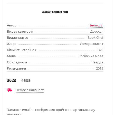
лидеров для прев
Характеристики
Автор
Бейтс, Б.
Вікова категорія
Дорослі
Видавництво
Book Chef
Жанр
Саморозвиток
Кількість сторінок
320
Мова
Російська мова
Обкладинка
Тверда
Рік видання
2019
362₴
453₴
Немає в наявності
Залиште email — повідомимо щойно товар з’явиться у
продажу.