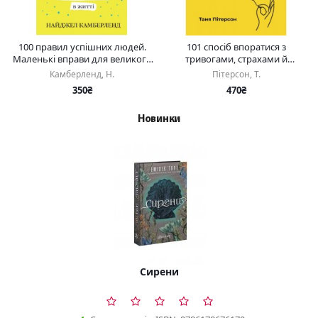
100 правил успішних людей.
101 спосіб впоратися з
Маленькі вправи для великого
тривогами, страхами й
успіху
панічними атаками
Камберленд, Н.
Пітерсон, Т.
350₴
470₴
Новинки
Сирени