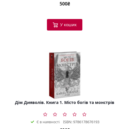
500₴
У кошик
Дім Дияволів. Книга 1. Місто богів та монстрів
ISBN: 9786178676193
Є в наявності