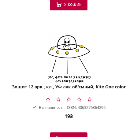
У кошик
Зошит 12 арк., кл., УФ лак об'ємний, Kite One color
ISBN: 4063276364296
Є в наявності
19₴