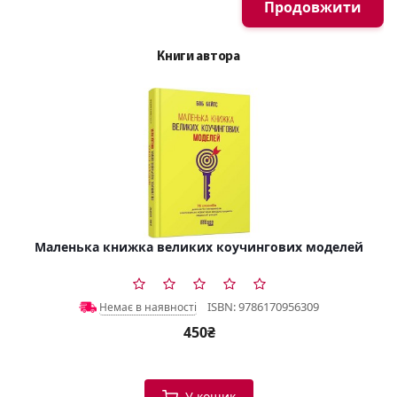
Продовжити
Книги автора
Маленька книжка великих коучингових моделей
ISBN: 9786170956309
Немає в наявності
450₴
У кошик