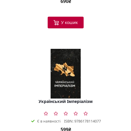
690₴
У кошик
Український Імперіалізм
ISBN: 9786178114077
Є в наявності
599₴