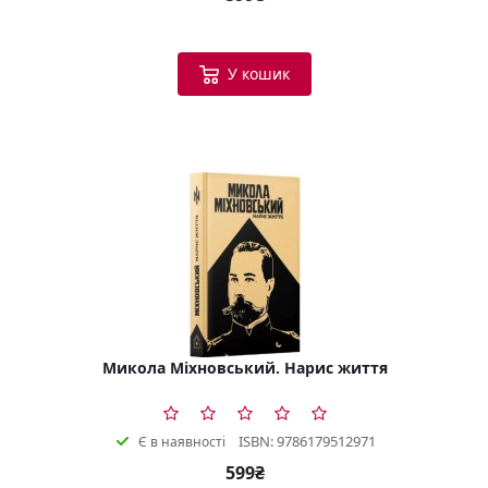
У кошик
Микола Міхновський. Нарис життя
ISBN: 9786179512971
Є в наявності
599₴