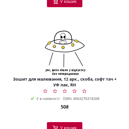
У кошик
Зошит для малювання, 12 арк., скоба, софт тач +
УФ лак, RH
ISBN: 4063276318268
Є в наявності
50₴
У кошик