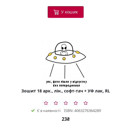
У кошик
Зошит 18 арк., лін., софт-тач + УФ лак, RL
ISBN: 4063276364289
Є в наявності
23₴