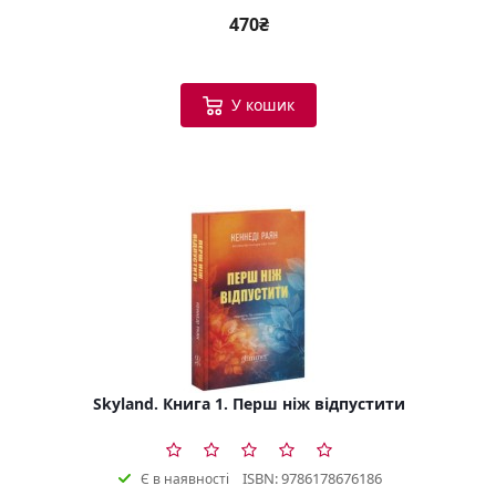
470₴
У кошик
Skyland. Книга 1. Перш ніж відпустити
ISBN: 9786178676186
Є в наявності