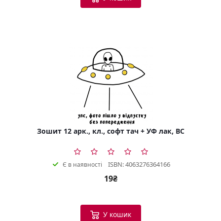
Зошит 12 арк., кл., софт тач + УФ лак, BC
ISBN: 4063276364166
Є в наявності
19₴
У кошик