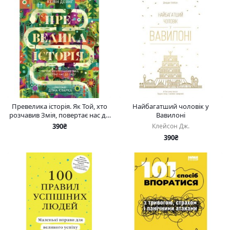
Превелика історія. Як Той, хто
Найбагатший чоловік у
розчавив Змія, повертає нас до
Вавилоні
Саду
390₴
Клейсон Дж.
390₴