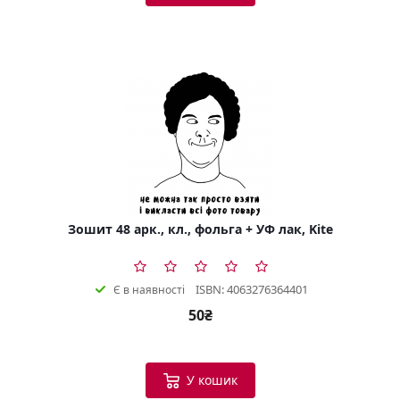
Зошит 48 арк., кл., фольга + УФ лак, Kite
ISBN: 4063276364401
Є в наявності
50₴
У кошик