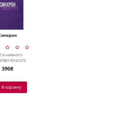
Синхрон
Є в наявності
 9786176141273
390₴
В корзину