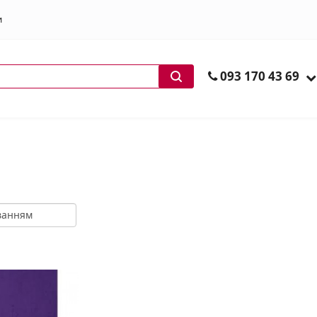
и
ів
093 170 43 69