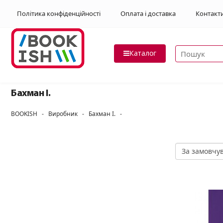
Політика конфіденційності
Оплата і доставка
Контакт
Пошук товар
Каталог
Бахман І.
BOOKISH
-
Виробник
-
Бахман І.
-