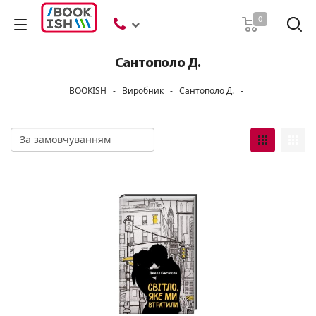
Пошук
0
Сантополо Д.
BOOKISH
-
Виробник
-
Сантополо Д.
-