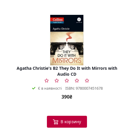
Agatha Christie's B2 They Do It with Mirrors with
Audio CD
ISBN: 9780007451678
Є в наявності
390₴
В корзину