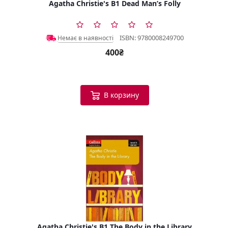
Agatha Christie's B1 Dead Man’s Folly
ISBN: 9780008249700
Немає в наявності
400₴
В корзину
Agatha Christie's B1 The Body in the Library