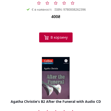
ISBN: 9780008262396
Є в наявності
400₴
В корзину
Agatha Christie's B2 After the Funeral with Audio CD