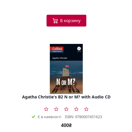
В корзину
Agatha Christie's B2 N or M? with Audio CD
ISBN: 9780007451623
Є в наявності
400₴