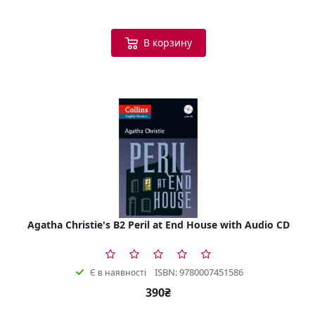
В корзину
Agatha Christie's B2 Peril at End House with Audio CD
ISBN: 9780007451586
Є в наявності
390₴