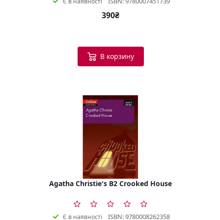
ISBN: 9780007451739
Є в наявності
390₴
В корзину
Agatha Christie's B2 Crooked House
ISBN: 9780008262358
Є в наявності