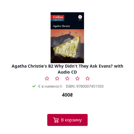
Agatha Christie's B2 Why Didn't They Ask Evans? with
Audio CD
ISBN: 9780007451593
Є в наявності
400₴
В корзину