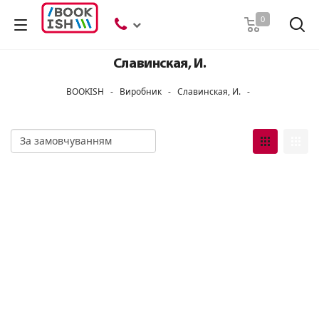
Пошук
0
Славинская, И.
BOOKISH
-
Виробник
-
Славинская, И.
-