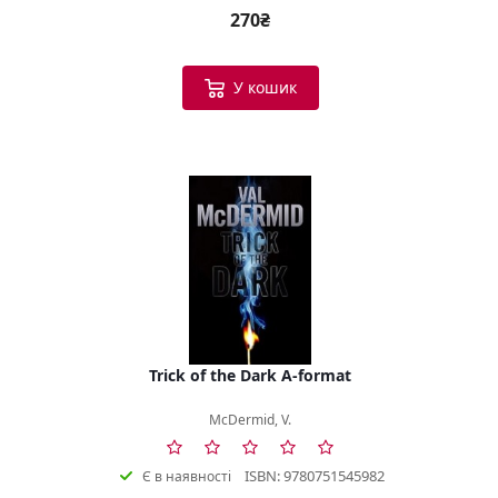
270₴
У кошик
Trick of the Dark A-format
McDermid, V.
ISBN: 9780751545982
Є в наявності