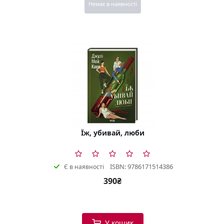
Немає в наявності
Їж, убивай, люби
ISBN: 9786171514386
Є в наявності
390₴
У кошик