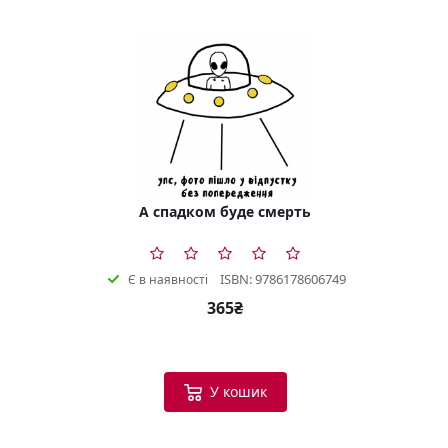
А спадком буде смерть
ISBN: 9786178606749
Є в наявності
365₴
У кошик