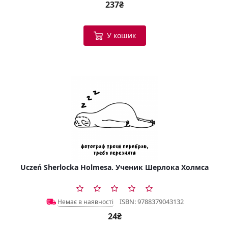
237₴
У кошик
Uczeń Sherlocka Holmesa. Ученик Шерлока Холмса
ISBN: 9788379043132
Немає в наявності
24₴