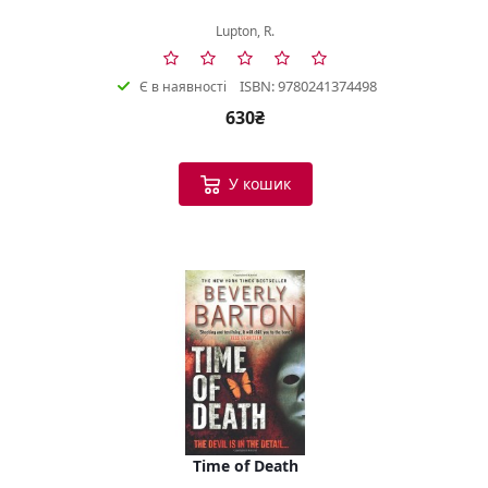
Lupton, R.
ISBN: 9780241374498
Є в наявності
630₴
У кошик
Time of Death