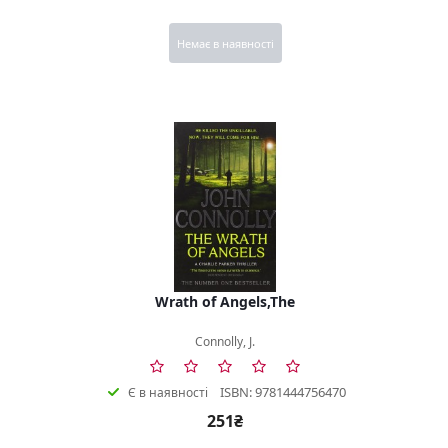
Немає в наявності
Wrath of Angels,The
Connolly, J.
ISBN: 9781444756470
Є в наявності
251₴