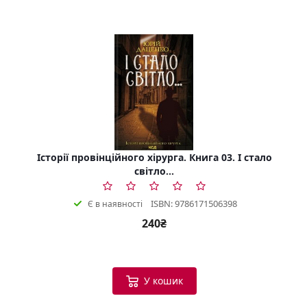
Історії провінційного хірурга. Книга 03. І стало
світло...
ISBN: 9786171506398
Є в наявності
240₴
У кошик