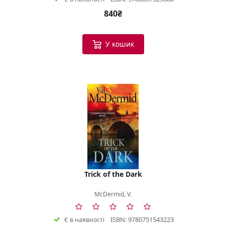
840₴
У кошик
Trick of the Dark
McDermid, V.
ISBN: 9780751543223
Є в наявності