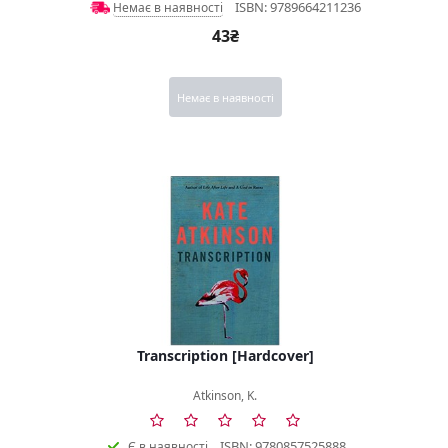
ISBN: 9789664211236
Немає в наявності
43₴
Немає в наявності
Transcription [Hardcover]
Atkinson, K.
ISBN: 9780857525888
Є в наявності