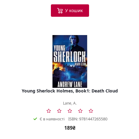
У кошик
Young Sherlock Holmes, Book1: Death Cloud
Lane, A.
ISBN: 9781447265580
Є в наявності
189₴