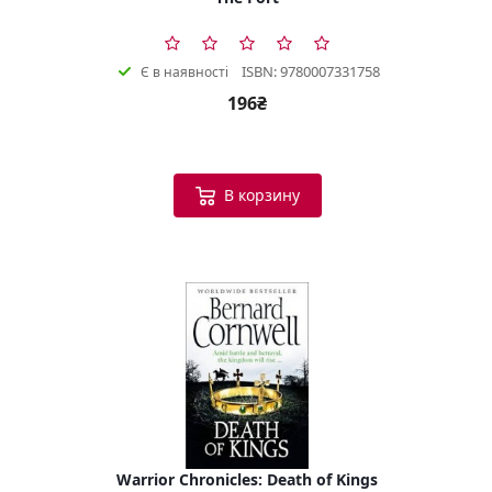
ISBN: 9780007331758
Є в наявності
196₴
В корзину
Warrior Chronicles: Death of Kings