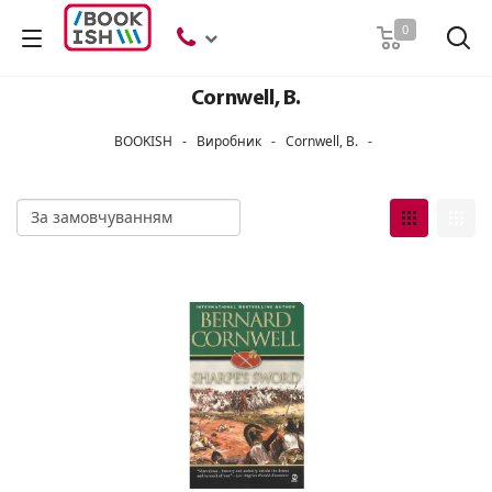
Пошук
0
Cornwell, B.
BOOKISH
-
Виробник
-
Cornwell, B.
-