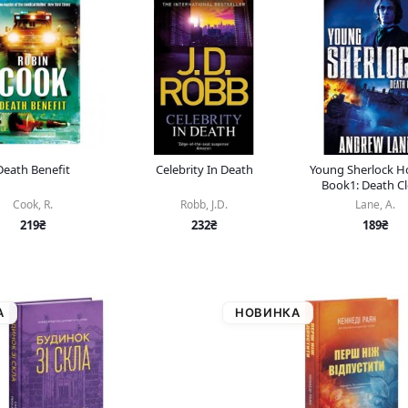
Death Benefit
Celebrity In Death
Young Sherlock H
Book1: Death C
Cook, R.
Robb, J.D.
Lane, A.
219₴
232₴
189₴
А
НОВИНКА