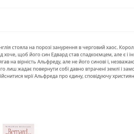
, Англія стояла на порозі занурення в черговий хаос. Ко
 хоче, щоб його син Едвард став спадкоємцем, але є і і
ягав на вірність Альфреду, але не його синові і, незважаю
о лиш жадає повернути собі давно втрачені землі і замо
йснитися мрії Альфреда про єдину, сповідуючу християнс