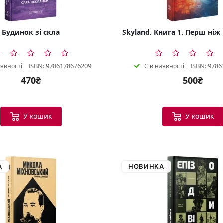
Будинок зі скла
Skyland. Книга 1. Перш ніж
ISBN: 9786178676209
ISBN: 9786
аявності
Є в наявності
470₴
500₴
У кошик
У кошик
А
НОВИНКА