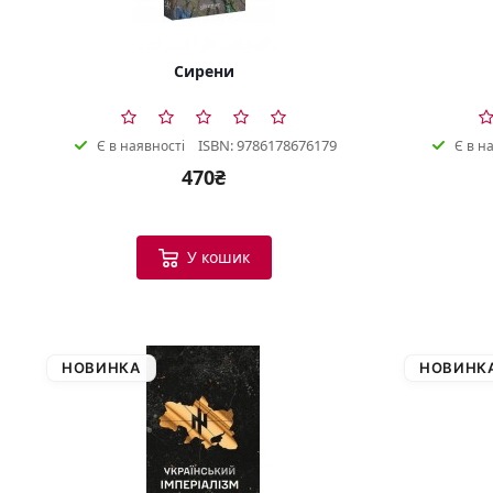
Сирени
ISBN: 9786178676179
Є в наявності
Є в н
470₴
У кошик
НОВИНКА
НОВИНК