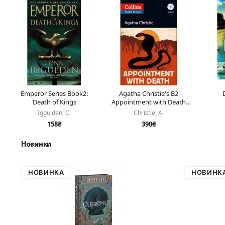
Emperor Series Book2:
Agatha Christie's B2
Death of Kings
Appointment with Death
with Audio CD
Iggulden, C.
Christie, A.
158₴
390₴
Новинки
НОВИНКА
НОВИНК