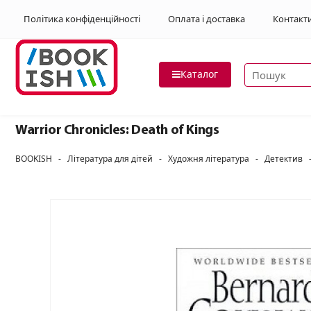
Політика конфіденційності
Оплата і доставка
Контакт
Пошук товар
Каталог
Warrior Chronicles: Death of Kings
BOOKISH
-
Література для дітей
-
Художня література
-
Детектив