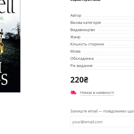
Характеристики
Автор
Вікова категорія
Видавництво
Жанр
Кількість сторінок
Мова
Обкладинка
Рік видання
220₴
Немає в наявності
Залиште email — повідомимо щойн