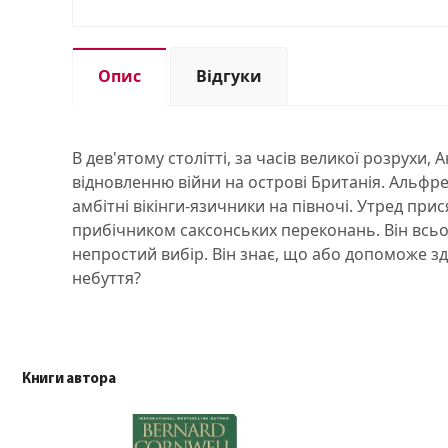
Опис
Відгуки
В дев'ятому столітті, за часів великої розрухи
відновленню війни на острові Британія. Альфред
амбітні вікінги-язичники на півночі. Утред прис
прибічником саксонських переконань. Він всьог
непростий вибір. Він знає, що або допоможе зді
небуття?
Книги автора