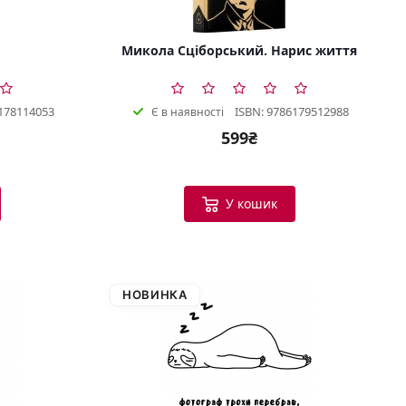
Микола Сціборський. Нарис життя
178114053
ISBN: 9786179512988
Є в наявності
599₴
У кошик
НОВИНКА