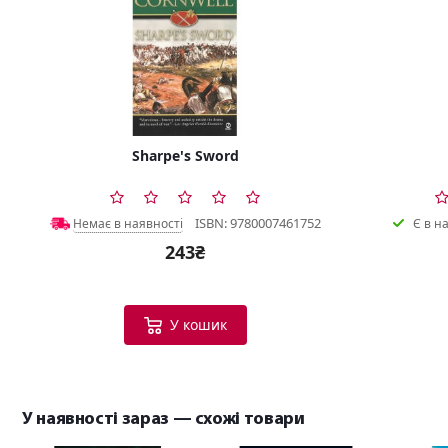
Sharpe's Sword
ISBN: 9780007461752
Немає в наявності
Є в н
243₴
У кошик
У наявності зараз — схожі товари