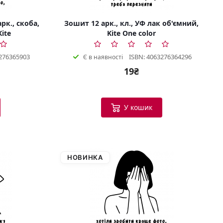
рк., скоба,
Зошит 12 арк., кл., УФ лак об'ємний,
Kite
Kite One color
276365903
ISBN: 4063276364296
Є в наявності
19₴
У кошик
НОВИНКА