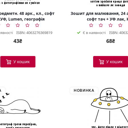
едметн. 48 арк., кл., софт
Зошит для малювання, 24 а
УФ, Lumen, географія
софт тач + УФ лак, 
ISBN: 4063276369819
ISBN: 4063
аявності
Є в наявності
43₴
68₴
У кошик
У кошик
А
НОВИНКА