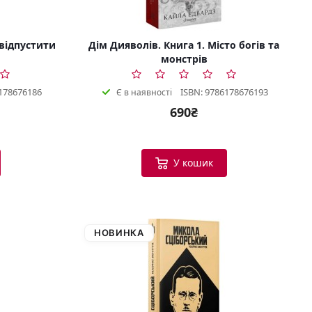
 відпустити
Дім Дияволів. Книга 1. Місто богів та
монстрів
178676186
ISBN: 9786178676193
Є в наявності
690₴
У кошик
НОВИНКА