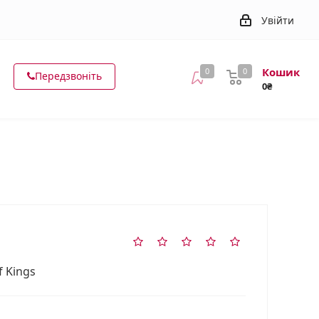
Увійти
Кошик
0
0
Передзвоніть
0₴
f Kings