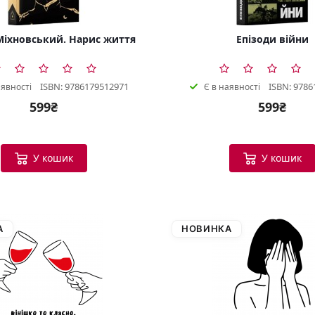
іхновський. Нарис життя
Епізоди війни
ISBN: 9786179512971
ISBN: 9786
аявності
Є в наявності
599₴
599₴
У кошик
У кошик
А
НОВИНКА