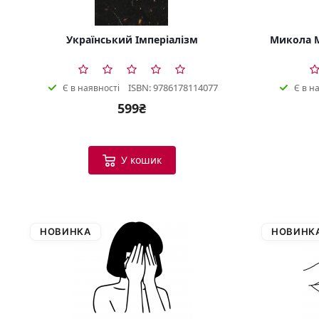
Український Імперіалізм
Микола М
ISBN: 9786178114077
Є в наявності
Є в н
599₴
У кошик
НОВИНКА
НОВИНК