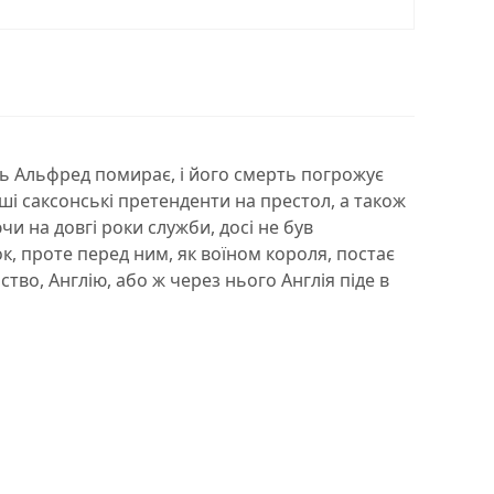
роль Альфред помирає, і його смерть погрожує
нші саксонські претенденти на престол, а також
чи на довгі роки служби, досі не був
к, проте перед ним, як воїном короля, постає
тво, Англію, або ж через нього Англія піде в