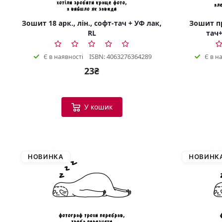
Зошит 18 арк., лін., софт-тач + УФ лак,
Зошит пр
RL
тач+
ISBN: 4063276364289
Є в наявності
Є в н
23₴
У кошик
НОВИНКА
НОВИНК