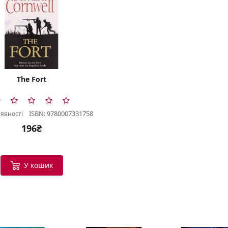
The Fort
ISBN: 9780007331758
аявності
196₴
У кошик