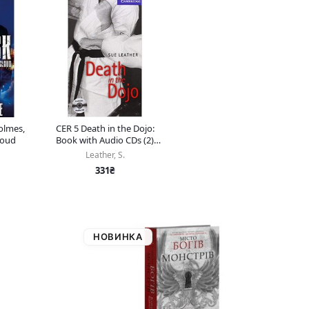
olmes,
CER 5 Death in the Dojo:
loud
Book with Audio CDs (2)
Pack
Leather, S.
331₴
НОВИНКА