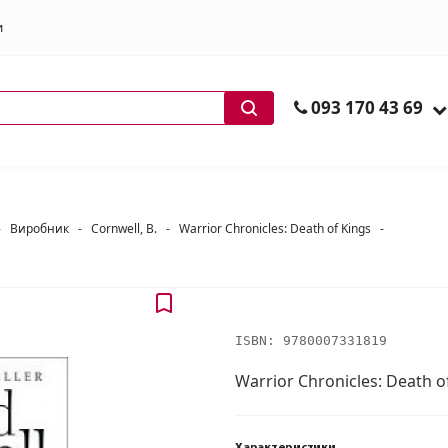
и
ів
093 170 43 69
-
Виробник
-
Cornwell, B.
-
Warrior Chronicles: Death of Kings
-
ISBN:
9780007331819
Warrior Chronicles: Death o