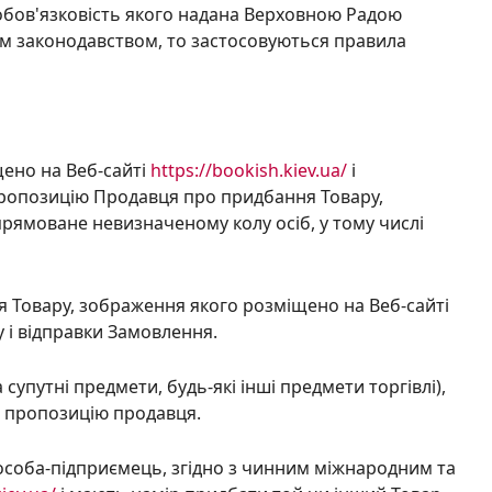
обов'язковість якого надана Верховною Радою
ьким законодавством, то застосовуються правила
щено на Веб-сайті
https://bookish.kiev.ua/
і
 пропозицію Продавця про придбання Товару,
спрямоване невизначеному колу осіб, у тому числі
я Товару, зображення якого розміщено на Веб-сайті
 і відправки Замовлення.
а супутні предмети, будь-які інші предмети торгівлі),
пропозицію продавця.
а особа-підприємець, згідно з чинним міжнародним та