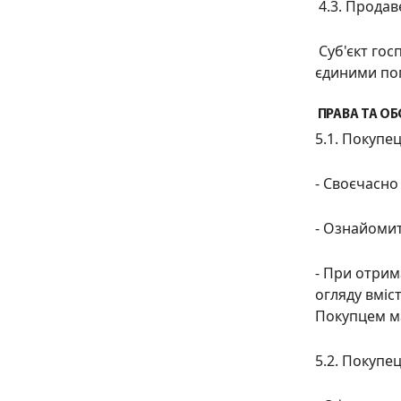
4.3. Продав
Суб'єкт го
єдиними пог
ПРАВА ТА ОБ
5.1. Покупе
-
С
воєчасн
- О
знайомит
- П
ри отрим
огляду вміст
Покупцем ма
5.2. Покупе