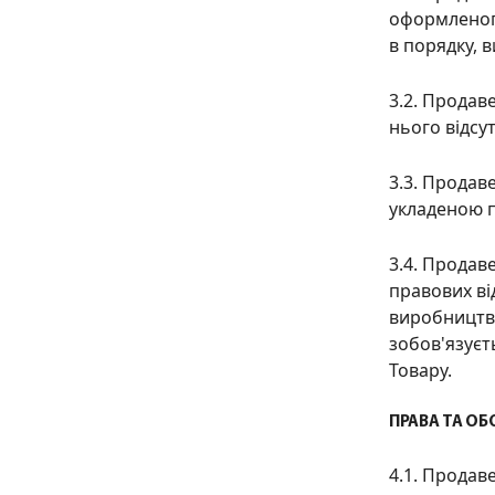
оформленого
в порядку, 
3.2. Продав
нього відсут
3.3. Продав
укладеною п
3.4. Продав
правов
их в
виробництво
зобов'язуєт
Товару.
ПРАВА ТА ОБ
4.1. Продав