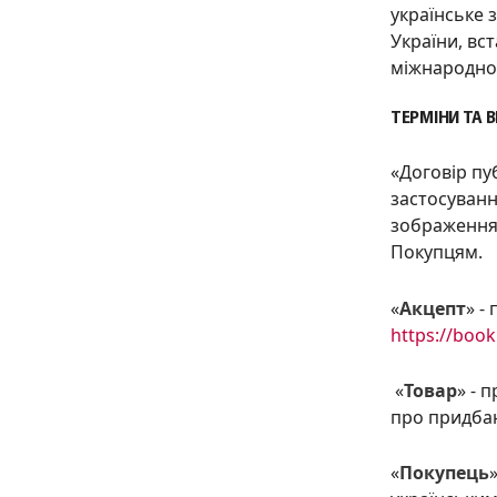
українське 
України, вс
міжнародно
ТЕРМІНИ ТА 
«Договір пу
застосуванн
зображення
Покупцям.
«
Акцепт
» -
https://book
«
Товар
» - 
про придбан
«
Покупець