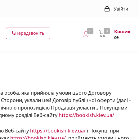
Увійти
Кошик
0
0
Передзвоніть
0₴
ка особа, яка прийняла умови цього Договору
 Сторони, уклали цей Договір публічної оферти (далі -
блічною пропозицією Продавця укласти з Покупцями
ідному розділі Веб-сайту
https://bookish.kiev.ua/
ою Веб-сайту
https://bookish.kiev.ua/
і Покупці при
нках
https://bookish.kiev.ua/
, приймають умови цього