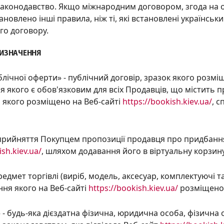
законодавство. Якщо міжнародним договором, згода на 
тановлено інші правила, ніж ті, які встановлені українс
го договору.
ВИЗНАЧЕННЯ
блічної оферти» - публічний договір, зразок якого розмі
я якого є обов'язковим для всіх Продавців, що містить
 якого розміщено на Веб-сайті
https://bookish.kiev.ua/
, 
 прийняття Покупцем пропозиції продавця про придбанн
ish.kiev.ua/
, шляхом додавання його в віртуальну корзину
предмет торгівлі (виріб, модель, аксесуар, комплектуючі т
ня якого на Веб-сайті
https://bookish.kiev.ua/
розміщено 
» - будь-яка дієздатна фізична, юридична особа, фізичн