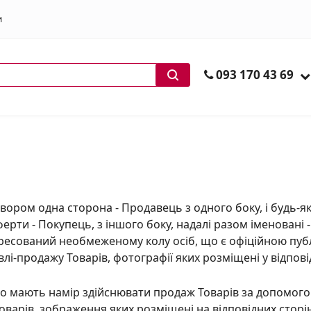
и
ів
093 170 43 69
вором одна сторона - Продавець з одного боку, і будь-я
ерти - Покупець, з іншого боку, надалі разом іменовані -
дресований необмеженому колу осіб, що є офіційною пу
івлі-продажу Товарів, фотографії яких розміщені у відпов
о мають намір здійснювати продаж Товарів за допомог
оварів, зображення яких розміщені на відповідних сторі