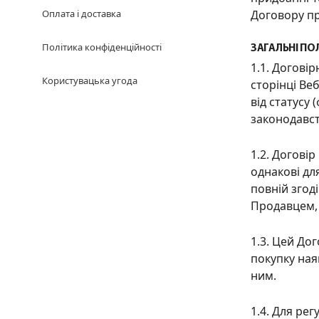
Оплата і доставка
Договору пр
Політика конфіденційності
ЗАГАЛЬНІ П
1.1. Догові
Користувацька угода
сторінці Ве
від статусу
законодавст
1.2. Догові
однакові дл
повній згод
Продавцем, 
1.3. Цей До
покупку ная
ним.
1.4. Для ре