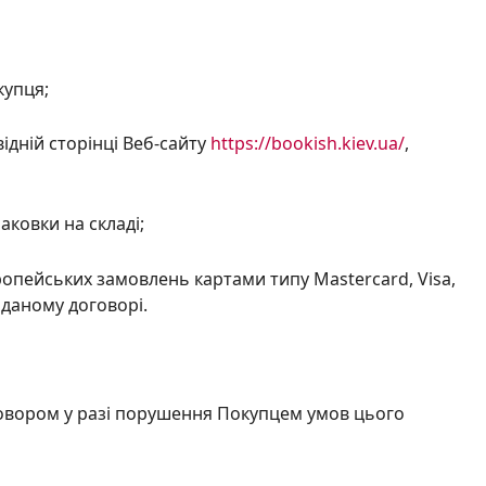
купця;
ідній сторінці Веб-сайту
https://bookish.kiev.ua/
,
паковки на складі;
ропейських замовлень картами типу Mastercard, Visa,
 даному договорі.
овором у разі порушення Покупцем умов цього