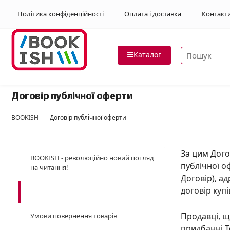
Політика конфіденційності
Оплата і доставка
Контакт
Пошук товар
Каталог
Договір публічної оферти
BOOKISH
-
Договір публічної оферти
-
За цим Дого
BOOKISH - революційно новий погляд
публічної оф
на читання!
Договір), а
договір куп
Договір публічної оферти
Продавці, щ
Умови повернення товарів
придбанні Т