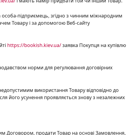
iev.ua/
і мають намір придбати той чи інший Товар.
на особа-підприємець, згідно з чинним міжнародним
ач
ем
Товару і за допомогою Веб-сайту
йті
https://bookish.kiev.ua/
заявка Покупця на купівлю
онодавством норми для регулювання договірних
 недопустимим використання Товару відповідно до
ісля його усунення проявляється знову з незалежних
 цим Договором
,
продати Товар на основі Замовлення,