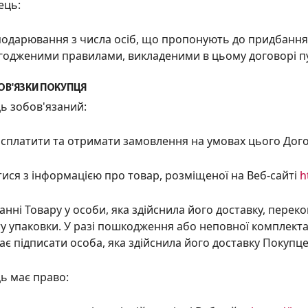
ець:
сподарювання з числа осіб, що пропонують до придбання
одженими правилами, викладеними в цьому договорі пу
ОВ'ЯЗКИ ПОКУПЦЯ
ць зобов'язаний:
о
с
платити та отримати замовлення на умовах цього Дого
ися з інформацією про товар, розміщеної на Веб-сайті
h
анні Товару у особи, яка
здійснила
його доставку, переко
у упаковки. У разі пошкодження або неповної комплектації
є підписати особа, яка здійснила його доставку Покупце
ць має право: