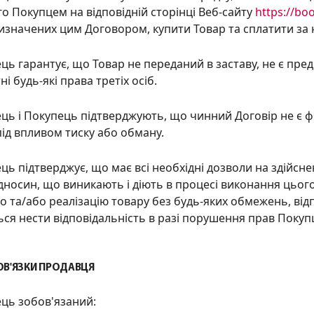
 Покупцем на відповідній сторінці Веб-сайту
https://boo
визначених цим Договором, купити Товар та сплатити за 
ець гарантує, що Товар не переданий в заставу, не є пре
ні будь-які права третіх осіб.
ець і Покупець підтверджують, що чинний Договір не є 
ід впливом тиску або обману.
ець підтверджує, що має всі необхідні дозволи на здійсн
ідносин, що виникають і діють в процесі виконання цього
 та/або реалізацію товару без будь-яких обмежень, відп
ься нести відповідальність в разі порушення прав Покуп
ОВ'ЯЗКИ ПРОДАВЦЯ
ець зобов'язаний: