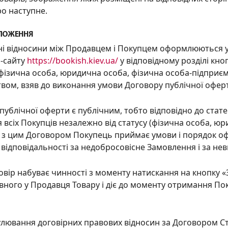
о наступне.
ОЛОЖЕННЯ
рні відносини між Продавцем і Покупцем оформлюються у
б-сайту
https://bookish.kiev.ua/
у відповідному розділі к
 (фізична особа, юридична особа, фізична особа-підприє
вом, взяв до виконання умови Договору публічної оферти
р публічної оферти є публічним, тобто відповідно до стат
я всіх Покупців незалежно від статусу (фізична особа, ю
і з цим Договором Покупець приймає умови і порядок о
відповідальності за недобросовісн
е
Замовлення і за не
говір набуває чинності з моменту натискання на кнопку
вного у Продавця Товару і діє до моменту отримання Пок
гулювання договірних правов
их в
ідносин за Договором Ст