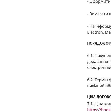
-
О
формити 
- В
имагати 
- Н
а інформу
Electron, Ma
ПОРЯДОК ОФ
6.1. Покупе
додавання Т
електронній
6.2. Термі
вихідний аб
ЦІНА ДОГОВО
7.1. Ціна к
https://book