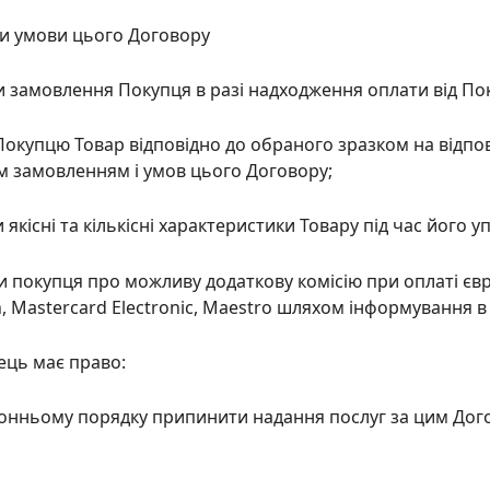
и умови цього Договору
 замовлення Покупця в разі надходження оплати від По
Покупцю Товар відповідно до обраного зразком на відпов
 замовленням і умов цього Договору;
 якісні та кількісні характеристики Товару під час його у
и покупця про можливу додаткову комісію при оплаті єв
on, Mastercard Electronic, Maestro шляхом інформування в
ець має право:
нньому порядку припинити надання послуг за цим Дог