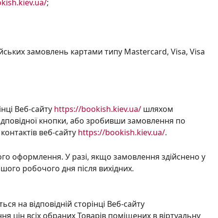
kish.kiev.ua/
;
ських замовлень картами типу Mastercard, Visa, Visa
інці Веб-сайту
https://bookish.kiev.ua/
шляхом
ідповідної
кнопки,
а
бо зробивши замовлення по
 контактів веб-сайту
https://bookish.kiev.ua/
.
його оформлення. У разі, якщо замовлення
здійснено
у
ершого
робочого дня
після вихідн
их
.
ься на відповідній сторінці Веб-сайту
ня цін всіх обраних Товарів поміщених в віртуальну