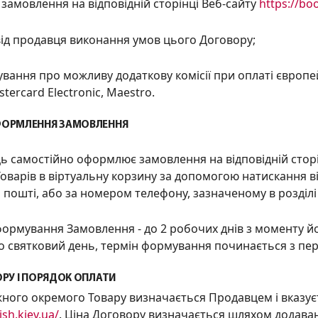
замовлення на відповідній сторінці Веб-сайту
https://boo
від продавця виконання умов цього Договору;
вання про можливу додаткову комісії при оплаті європей
stercard Electronic, Maestro.
ОРМЛЕННЯ ЗАМОВЛЕННЯ
ць самостійно оформл
ює
замовлення на відповідній стор
оварів в віртуальну корзину за допомогою натискання
в
 пошті, або за номером телефону, зазначеному в розділі
н формування Замовлення
-
до 2 робочих днів з моменту 
о святковий день, термін формування починається з п
РУ І ПОРЯДОК ОПЛАТИ
ожного окремого Товару визначається Продавцем і вказуєт
ish.kiev.ua/
. Ціна Договору визначається шляхом додаван