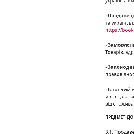
українським
«
Продавец
та українсь
https://book
«
Замовлен
Товарів, адр
«
Законода
правовідно
«
Істотний 
його цільов
від спожива
ПРЕДМЕТ ДО
3.1. Продав