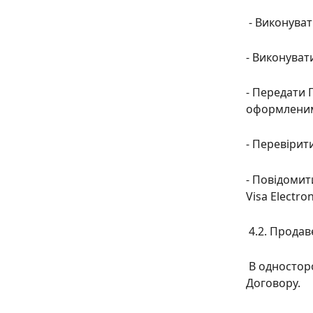
-
В
иконуват
- В
иконувати
- П
ередати 
оформленим
- П
еревірити
- Повідомит
Visa Electr
4.2. Продав
В
односторо
Договору.