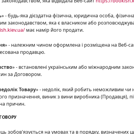
 законодавством, як
а
відвідал
а
Веб-сайт
https://bookish.k
ь
» - будь-яка дієздатна фізична, юридична особа, фізич
ким законодавством, як
а
є власник
ом
або розповсюджув
ish.kiev.ua/
ма
є
намір його продати.
ня
» - належним чином оформлена і розміщена на Веб-са
ес
ована
продавцю.
вство
» - встановлені українським або міжнародним зак
син за Договором.
недолік Товару
» - недолік, який робить неможливим чи
ого призначення, виник з вини виробника (Продавця), п
ча причин.
ГОВОРУ
ець зобов'язується на умовах та в порядку, визначених