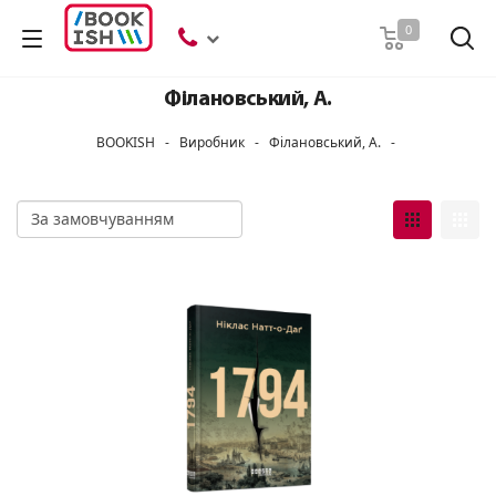
Пошук
0
Філановський, А.
BOOKISH
-
Виробник
-
Філановський, А.
-