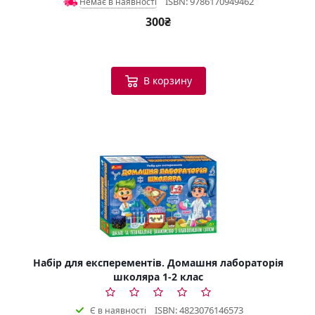
ISBN: 9786170949462
Немає в наявності
300₴
В корзину
Набір для експерементів. Домашня лабораторія
школяра 1-2 клас
ISBN: 4823076146573
Є в наявності