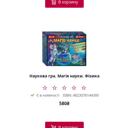
В корзину
Наукова гра. Магія науки. Фізика
ISBN: 4823076144395
Є в наявності
580₴
В корзину