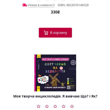
ISBN: 4823076146528
Немає в наявності
330₴
В корзину
Моя творча енциклопедія. Я вивчаю Що? і Як?