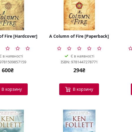
f Fire [Hardcover]
A Column of Fire [Paperback]
Є в наявності
Є в наявності
 9781509857159
ISBN: 9781447278771
600₴
294₴
В корзину
В корзину