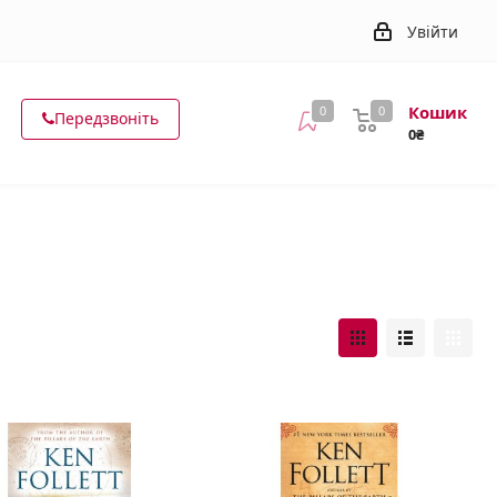
Увійти
Кошик
0
0
Передзвоніть
0₴