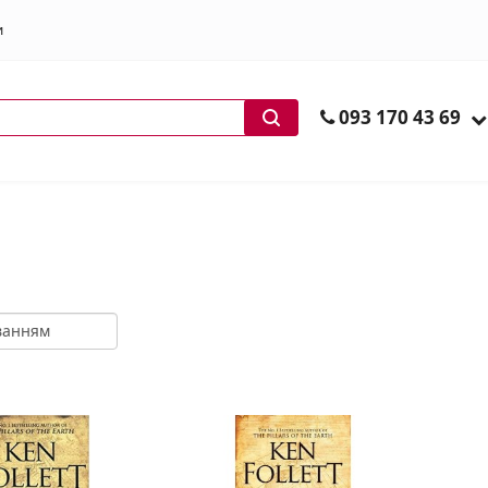
и
ів
093 170 43 69