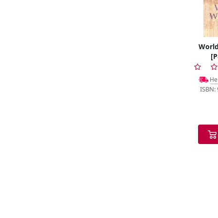
World
[P
Не
ISBN: