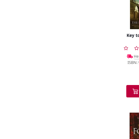
Key t
Не
ISBN: