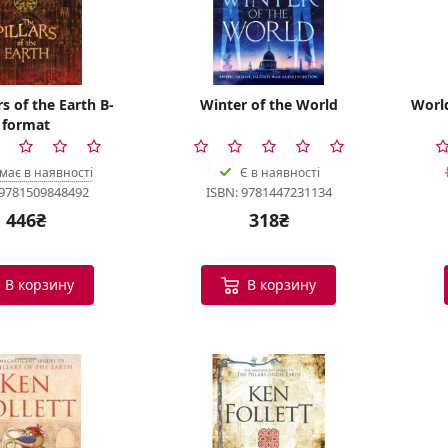
rs of the Earth B-
Winter of the World
World
format
має в наявності
Є в наявності
 9781509848492
ISBN: 9781447231134
446₴
318₴
В корзину
В корзину