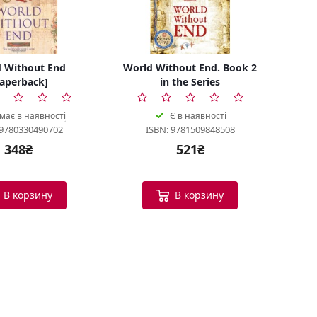
 Without End
World Without End. Book 2
aperback]
in the Series
має в наявності
Є в наявності
 9780330490702
ISBN: 9781509848508
348₴
521₴
В корзину
В корзину