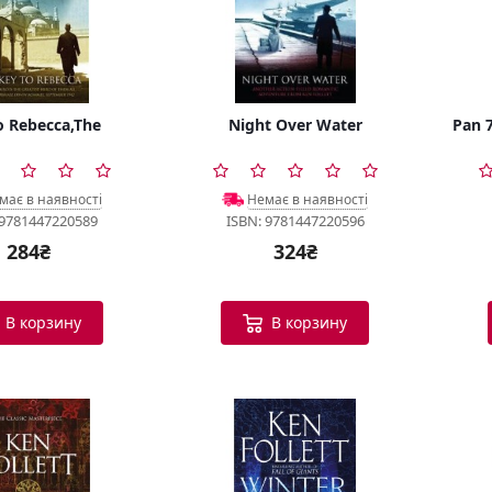
o Rebecca,The
Night Over Water
Pan 7
має в наявності
Немає в наявності
 9781447220589
ISBN: 9781447220596
284₴
324₴
В корзину
В корзину