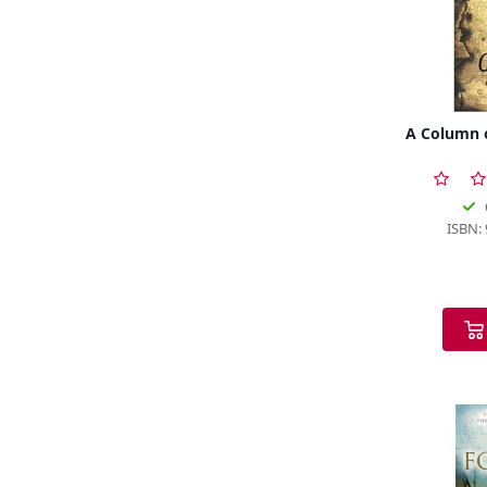
A Column o
ISBN: