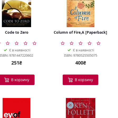
Code to Zero
Column of Fire,A [Paperback]
Є в наявності
Є в наявності
ISBN: 9781447220602
ISBN: 9780525505075
251₴
400₴
В корзину
В корзину