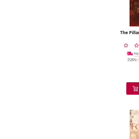
The Pilla
Не
ISBN: