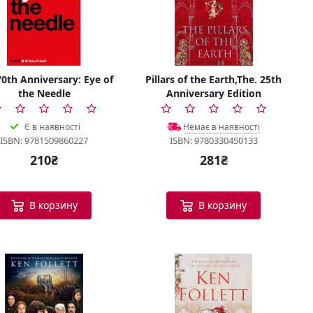
0th Anniversary: Eye of
Pillars of the Earth,The. 25th
the Needle
Anniversary Edition
Є в наявності
Немає в наявності
ISBN: 9781509860227
ISBN: 9780330450133
210₴
281₴
В корзину
В корзину