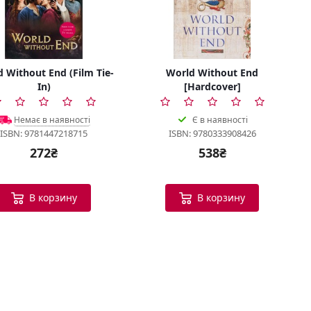
 Without End (Film Tie-
World Without End
In)
[Hardcover]
Немає в наявності
Є в наявності
ISBN: 9781447218715
ISBN: 9780333908426
272₴
538₴
В корзину
В корзину