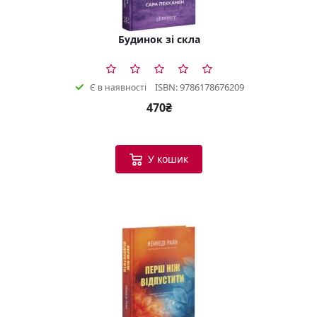
Будинок зі скла
ISBN: 9786178676209
Є в наявності
470₴
У кошик