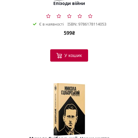
Епізоди війни
ISBN: 9786178114053
Є в наявності
599₴
У кошик