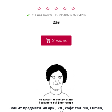
ISBN: 4063276364289
Є в наявності
23₴
У кошик
Зошит предметн. 48 арк., кл., софт тач+УФ, Lumen,