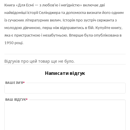
Книга «Для Есмі — з любов'ю і негідністю» включає дві
найвідоміші історії Селінджера та допомогла визнати його одним
із сучасних літературних велич. Історія про зустріч сержанта з
молодою дівчиною, перш ніж відправитись в бій. Купуйте книгу,
яка є пристрастною і незабутньою. Вперше була опублікована в
1950 році.
Відгуків про цей товар ще не було.
Написати відгук
ВАШЕ ІМ’Я
ВАШ ВІДГУК