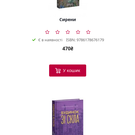
Сирени
ISBN: 9786178676179
Є в наявності
470₴
У кошик