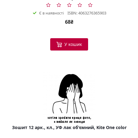
ISBN: 4063276365903
Є в наявності
68₴
У кошик
Зошит 12 арк., кл., УФ лак об'ємний, Kite One color