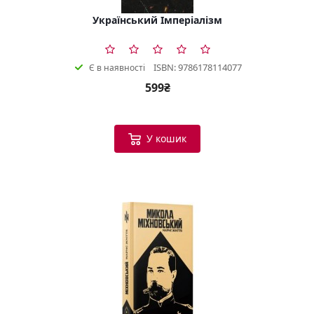
Український Імперіалізм
ISBN: 9786178114077
Є в наявності
599₴
У кошик