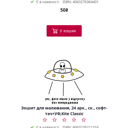
ISBN: 4063276364401
Є в наявності
50₴
У кошик
Зошит для малювання, 24 арк., ск., софт-
тач+УФ,Kite Classic
ISBN: 4063276211316
Є в наявності