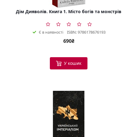
Дім Дияволів. Книга 1. Місто богів та монстрів
ISBN: 9786178676193
Є в наявності
690₴
У кошик