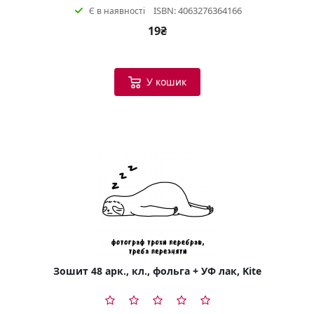
ISBN: 4063276364166
Є в наявності
19₴
У кошик
Зошит 48 арк., кл., фольга + УФ лак, Kite