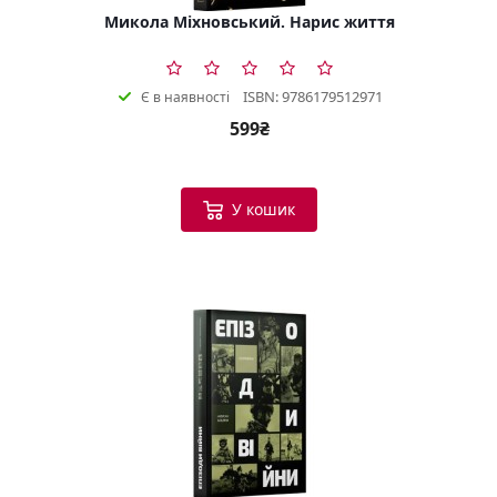
Микола Міхновський. Нарис життя
ISBN: 9786179512971
Є в наявності
599₴
У кошик