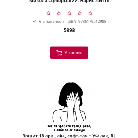
Микола Сціборський. Нарис життя
ISBN: 9786179512988
Є в наявності
599₴
У кошик
Зошит 18 арк., лін., софт-тач + УФ лак, RL