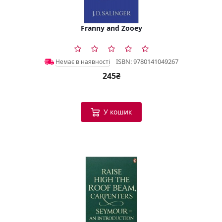
Franny and Zooey
ISBN: 9780141049267
Немає в наявності
245₴
У кошик