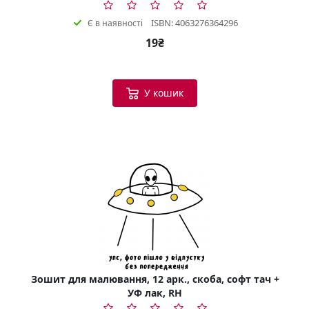
ISBN: 4063276364296
Є в наявності
19₴
У кошик
Зошит для малювання, 12 арк., скоба, софт тач +
УФ лак, RH