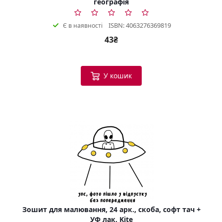
географія
ISBN: 4063276369819
Є в наявності
43₴
У кошик
Зошит для малювання, 24 арк., скоба, софт тач +
УФ лак, Kite