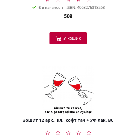
ISBN: 4063276318268
Є в наявності
50₴
У кошик
Зошит 12 арк., кл., софт тач + УФ лак, BC