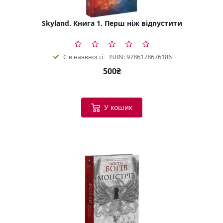
Skyland. Книга 1. Перш ніж відпустити
ISBN: 9786178676186
Є в наявності
500₴
У кошик