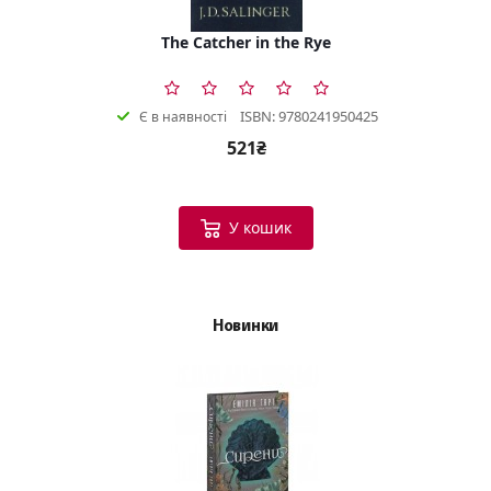
The Catcher in the Rye
ISBN: 9780241950425
Є в наявності
521₴
У кошик
Новинки