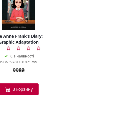
e Anne Frank’s Diary:
Graphic Adaptation
Є в наявності
ISBN: 9781101871799
998₴
В корзину
Bookish Консультант
Готовий допомогти