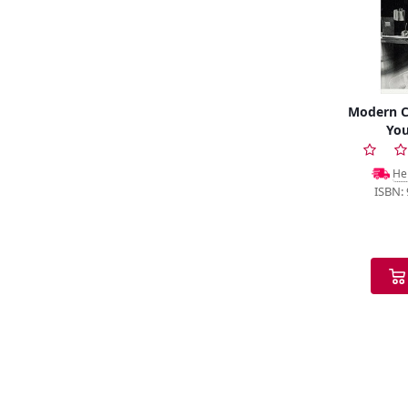
Modern Cl
You
Не
ISBN: