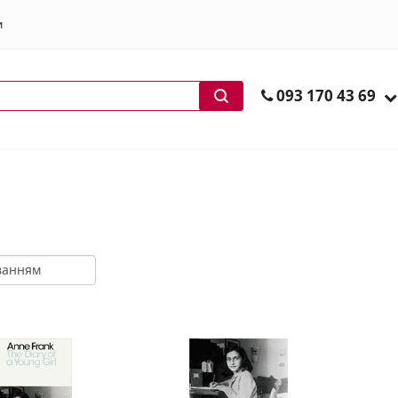
и
ів
093 170 43 69