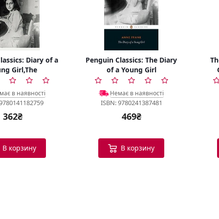
assics: Diary of a
Penguin Classics: The Diary
Th
ng Girl,The
of a Young Girl
має в наявності
Немає в наявності
 9780141182759
ISBN: 9780241387481
362₴
469₴
В корзину
В корзину