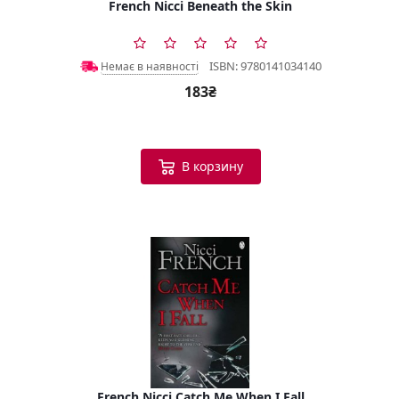
French Nicci Beneath the Skin
ISBN: 9780141034140
Немає в наявності
183₴
В корзину
French Nicci Catch Me When I Fall