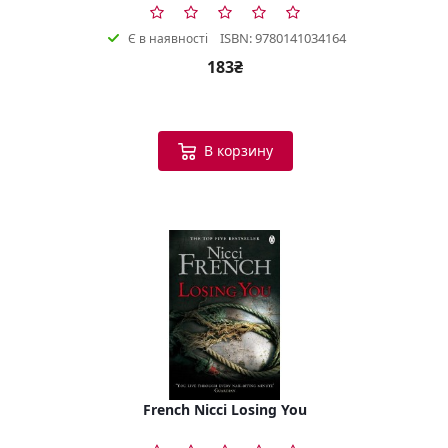
ISBN: 9780141034164
Є в наявності
183₴
В корзину
French Nicci Losing You