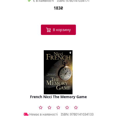
ISBN: 9780141034171
Є в наявності
183₴
В корзину
French Nicci The Memory Game
ISBN: 9780141034133
Немає в наявності