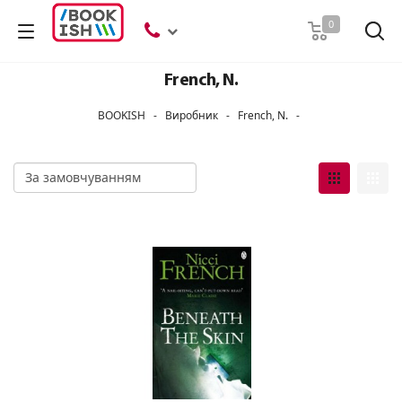
Пошук
0
French, N.
BOOKISH
-
Виробник
-
French, N.
-