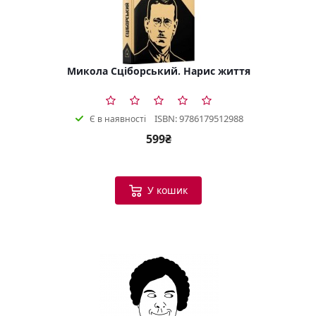
Микола Сціборський. Нарис життя
ISBN: 9786179512988
Є в наявності
599₴
У кошик