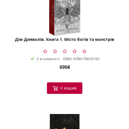
Дім Дияволів. Книга 1. Місто богів та монстрів
ISBN: 9786178676193
Є в наявності
690₴
У кошик