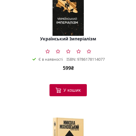
Український Імперіалізм
ISBN: 9786178114077
Є в наявності
599₴
У кошик