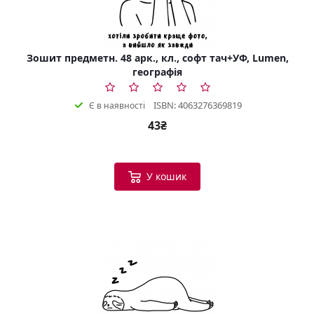
Зошит предметн. 48 арк., кл., софт тач+УФ, Lumen,
географія
ISBN: 4063276369819
Є в наявності
43₴
У кошик