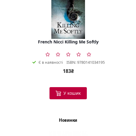
French Nicci Killing Me Softly
ISBN: 9780141034195
Є в наявності
183₴
У кошик
Новинки