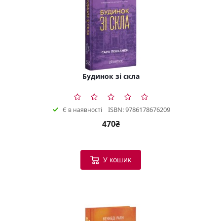
Будинок зі скла
ISBN: 9786178676209
Є в наявності
470₴
У кошик