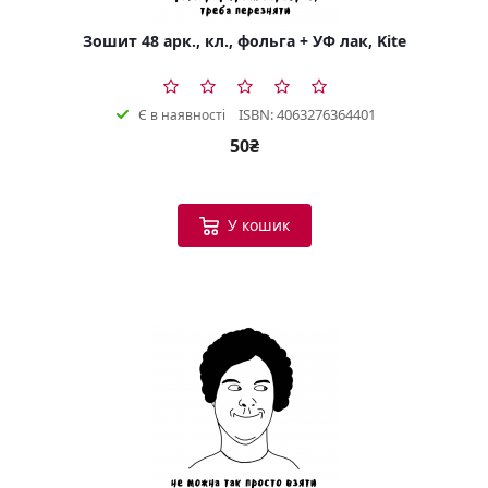
Зошит 48 арк., кл., фольга + УФ лак, Kite
ISBN: 4063276364401
Є в наявності
50₴
У кошик