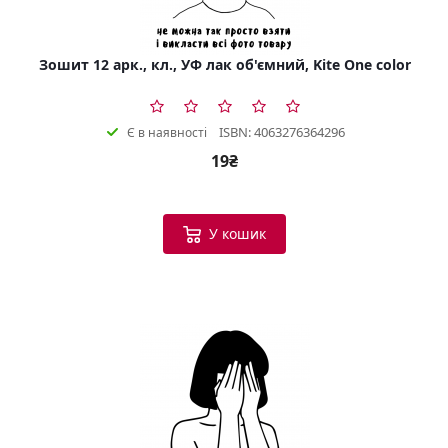
Зошит 12 арк., кл., УФ лак об'ємний, Kite One color
ISBN: 4063276364296
Є в наявності
19₴
У кошик