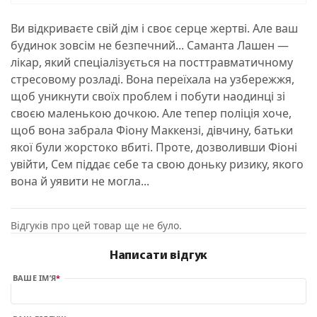
Ви відкриваєте свій дім і своє серце жертві. Але ваш
будинок зовсім не безпечний... Саманта Лашен —
лікар, який спеціалізується на посттравматичному
стресовому розладі. Вона переїхала на узбережжя,
щоб уникнути своїх проблем і побути наодинці зі
своєю маленькою дочкою. Але тепер поліція хоче,
щоб вона забрала Фіону Маккензі, дівчину, батьки
якої були жорстоко вбиті. Проте, дозволивши Фіоні
увійти, Сем піддає себе та свою доньку ризику, якого
вона й уявити не могла...
Відгуків про цей товар ще не було.
Написати відгук
ВАШЕ ІМ’Я