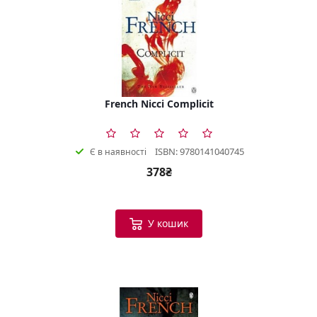
French Nicci Complicit
ISBN: 9780141040745
Є в наявності
378₴
У кошик