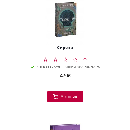
Сирени
ISBN: 9786178676179
Є в наявності
470₴
У кошик