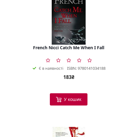
French Nicci Catch Me When I Fall
ISBN: 9780141034188
Є в наявності
183₴
У кошик