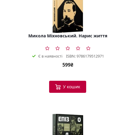
Микола Міхновський. Нарис життя
ISBN: 9786179512971
Є в наявності
599₴
У кошик