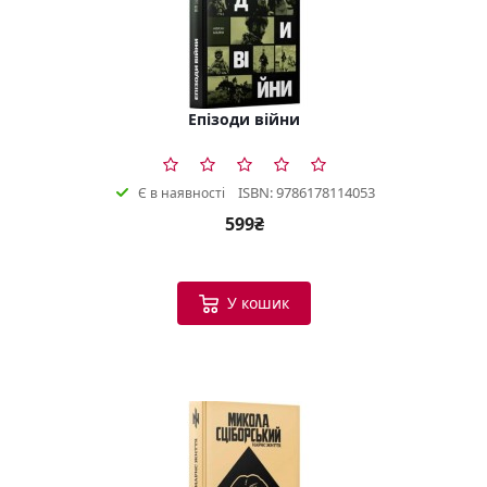
Епізоди війни
ISBN: 9786178114053
Є в наявності
599₴
У кошик