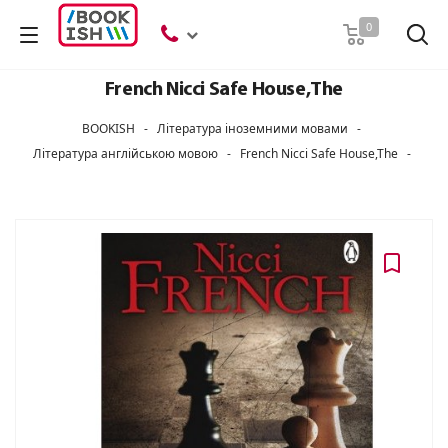
Пошук
0
French Nicci Safe House,The
BOOKISH
-
Література іноземними мовами
-
Література англійською мовою
-
French Nicci Safe House,The
-