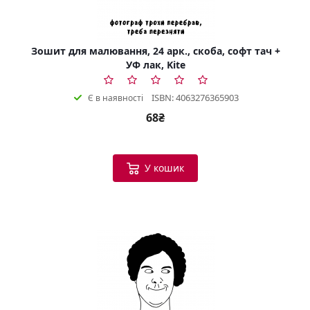
Зошит для малювання, 24 арк., скоба, софт тач +
УФ лак, Kite
ISBN: 4063276365903
Є в наявності
68₴
У кошик