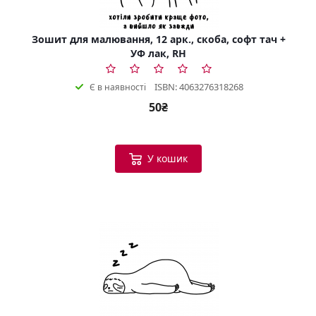
Зошит для малювання, 12 арк., скоба, софт тач +
УФ лак, RH
ISBN: 4063276318268
Є в наявності
50₴
У кошик