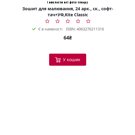
Зошит для малювання, 24 арк., ск., софт-
тач+УФ,Kite Classic
ISBN: 4063276211316
Є в наявності
64₴
У кошик