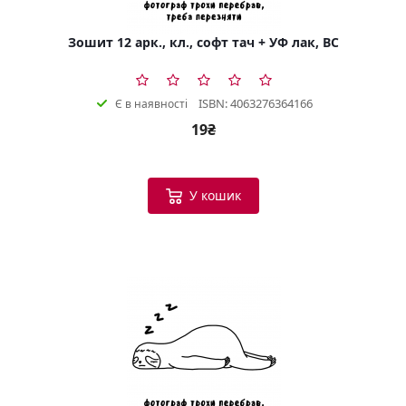
Зошит 12 арк., кл., софт тач + УФ лак, BC
ISBN: 4063276364166
Є в наявності
19₴
У кошик