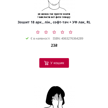
Зошит 18 арк., лін., софт-тач + УФ лак, RL
ISBN: 4063276364289
Є в наявності
23₴
У кошик