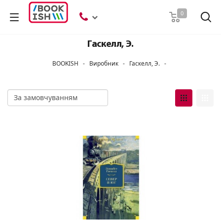
Пошук
0
Гаскелл, Э.
BOOKISH
-
Виробник
-
Гаскелл, Э.
-