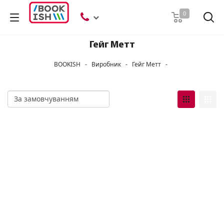
Пошук
0
Гейг Метт
BOOKISH
-
Виробник
-
Гейг Метт
-