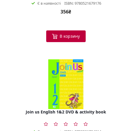
ISBN: 9780521679176
Є в наявності
356₴
В корзину
Join us English 1&2 DVD & activity book