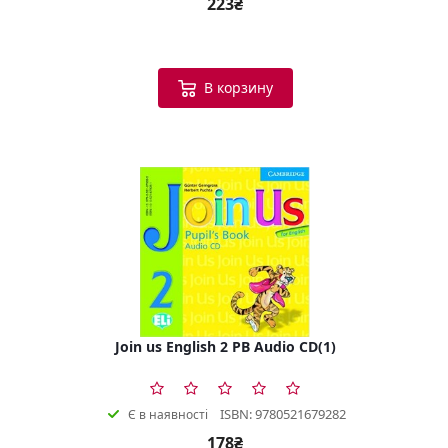
223₴
В корзину
Join us English 2 PB Audio CD(1)
ISBN: 9780521679282
Є в наявності
178₴