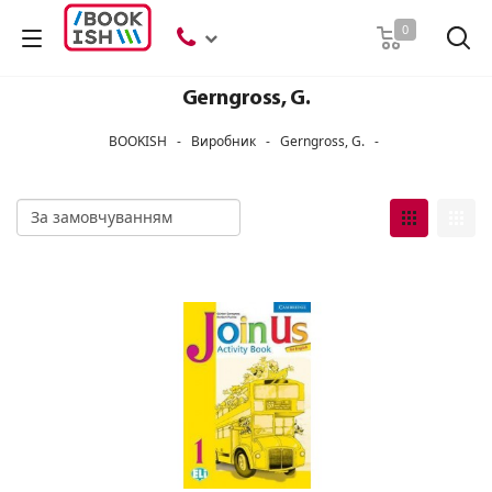
Пошук
0
Gerngross, G.
BOOKISH
-
Виробник
-
Gerngross, G.
-