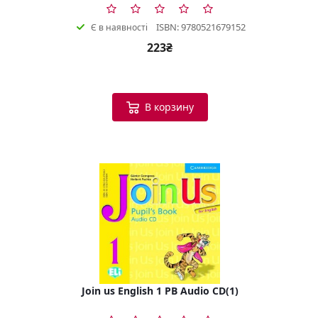
ISBN: 9780521679152
Є в наявності
223₴
В корзину
Join us English 1 PB Audio CD(1)