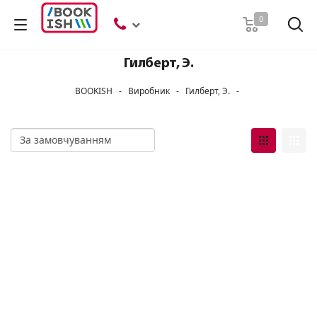
Пошук
0
Гилберт, Э.
BOOKISH
-
Виробник
-
Гилберт, Э.
-