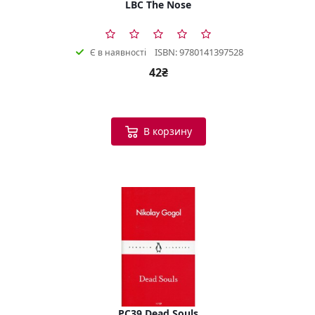
LBC The Nose
ISBN: 9780141397528
Є в наявності
42₴
В корзину
PC39 Dead Souls