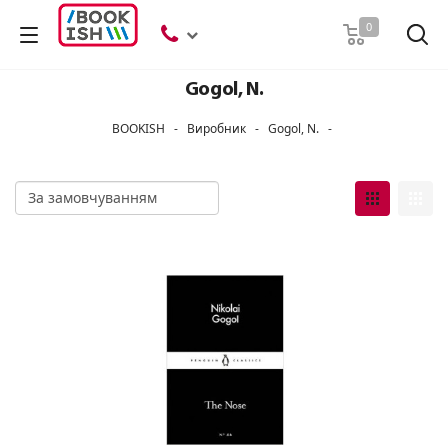
Пошук
0
Gogol, N.
BOOKISH
-
Виробник
-
Gogol, N.
-