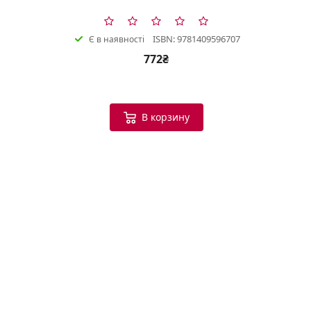
ISBN: 9781409596707
Є в наявності
772₴
В корзину