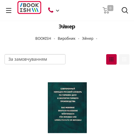
Пошук
0
Эйнер
BOOKISH
-
Виробник
-
Эйнер
-