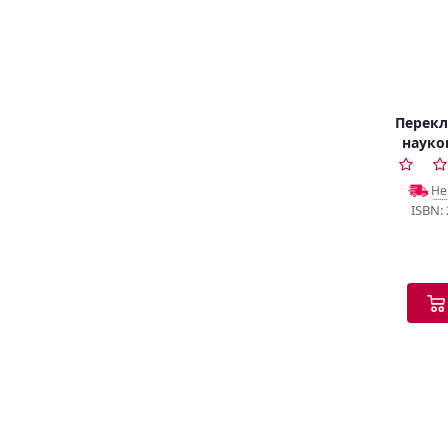
Перекл
науков
л
Не
ISBN: