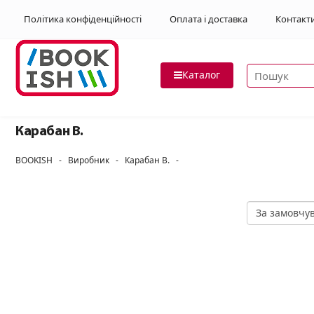
Політика конфіденційності
Оплата і доставка
Контакт
Пошук товар
Каталог
Карабан В.
BOOKISH
-
Виробник
-
Карабан В.
-