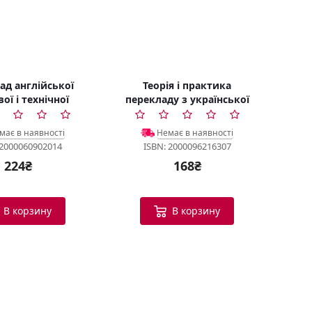
ад англійської
Теорія і практика
ої і технічної
перекладу з української
ітератури
мови на англійську
має в наявності
Немає в наявності
 2000060902014
ISBN: 2000096216307
224₴
168₴
В корзину
В корзину