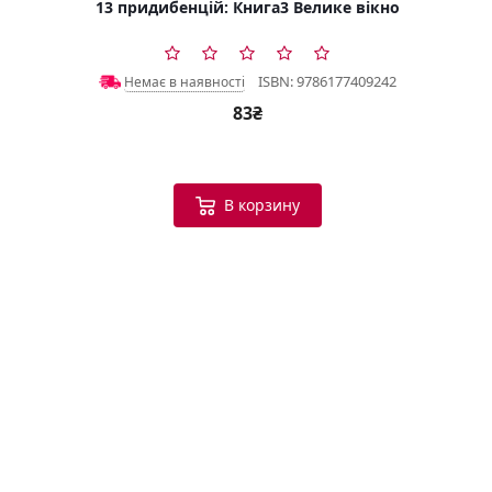
13 придибенцій: Книга3 Велике вікно
ISBN: 9786177409242
Немає в наявності
83₴
В корзину