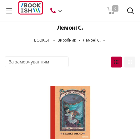
Пошук
0
Лемоні С.
BOOKISH
-
Виробник
-
Лемоні С.
-