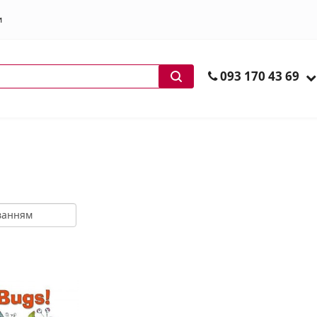
и
ів
093 170 43 69