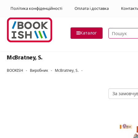
Політика конфіденційності
Оплата і доставка
Контакт
Пошук товар
Каталог
McBratney, S.
BOOKISH
-
Виробник
-
McBratney, S.
-