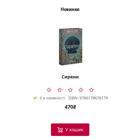
Новинки
Сирени
ISBN: 9786178676179
Є в наявності
470₴
У кошик