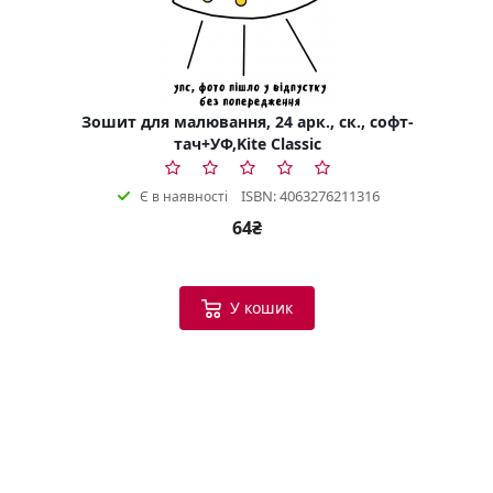
Зошит для малювання, 24 арк., ск., софт-
тач+УФ,Kite Classic
ISBN: 4063276211316
Є в наявності
64₴
У кошик