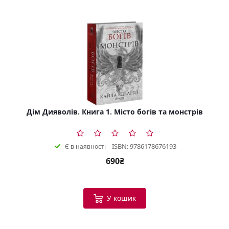
Дім Дияволів. Книга 1. Місто богів та монстрів
ISBN: 9786178676193
Є в наявності
690₴
У кошик