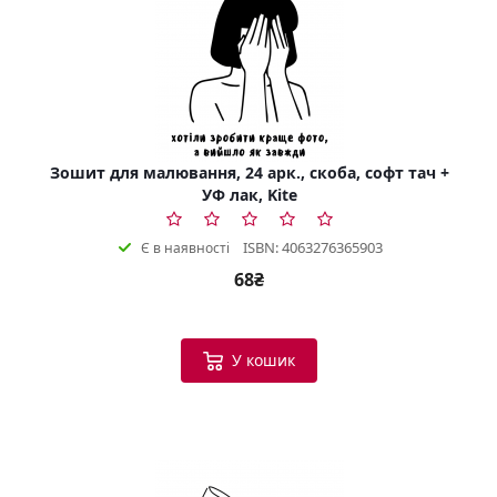
Зошит для малювання, 24 арк., скоба, софт тач +
УФ лак, Kite
ISBN: 4063276365903
Є в наявності
68₴
У кошик