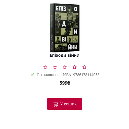
Епізоди війни
ISBN: 9786178114053
Є в наявності
599₴
У кошик