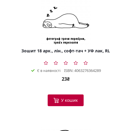
Зошит 18 арк., лін., софт-тач + УФ лак, RL
ISBN: 4063276364289
Є в наявності
23₴
У кошик