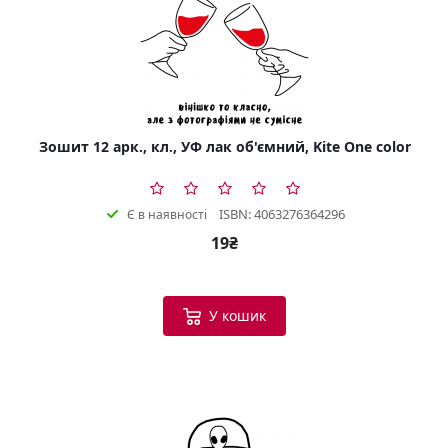
Зошит 12 арк., кл., УФ лак об'ємний, Kite One color
ISBN: 4063276364296
Є в наявності
19₴
У кошик