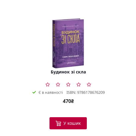
Будинок зі скла
ISBN: 9786178676209
Є в наявності
470₴
У кошик