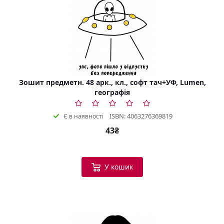
Зошит предметн. 48 арк., кл., софт тач+УФ, Lumen,
географія
ISBN: 4063276369819
Є в наявності
43₴
У кошик