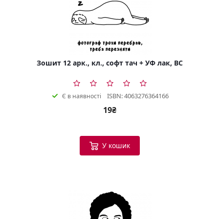
Зошит 12 арк., кл., софт тач + УФ лак, BC
ISBN: 4063276364166
Є в наявності
19₴
У кошик