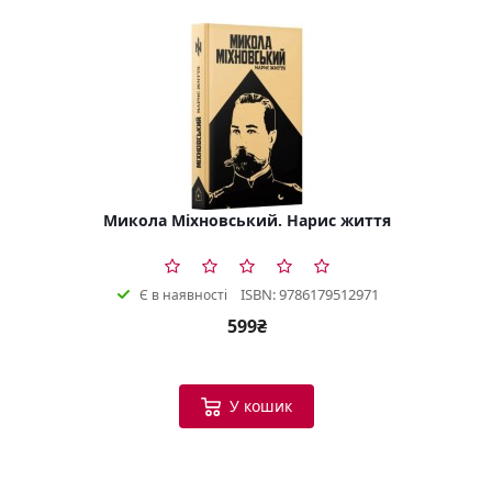
Микола Міхновський. Нарис життя
ISBN: 9786179512971
Є в наявності
599₴
У кошик