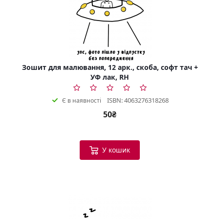
Зошит для малювання, 12 арк., скоба, софт тач +
УФ лак, RH
ISBN: 4063276318268
Є в наявності
50₴
У кошик