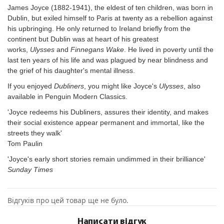
James Joyce (1882-1941), the eldest of ten children, was born in
Dublin, but exiled himself to Paris at twenty as a rebellion against
his upbringing. He only returned to Ireland briefly from the
continent but Dublin was at heart of his greatest
works,
Ulysses
and
Finnegans Wake
. He lived in poverty until the
last ten years of his life and was plagued by near blindness and
the grief of his daughter's mental illness.
If you enjoyed
Dubliners
, you might like Joyce's
Ulysses
, also
available in Penguin Modern Classics.
'Joyce redeems his Dubliners, assures their identity, and makes
their social existence appear permanent and immortal, like the
streets they walk'
Tom Paulin
'Joyce's early short stories remain undimmed in their brilliance'
Sunday Times
Відгуків про цей товар ще не було.
Написати відгук