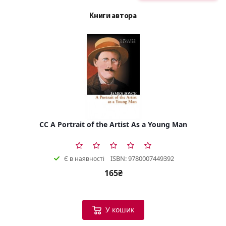
Книги автора
CC A Portrait of the Artist As a Young Man
ISBN: 9780007449392
Є в наявності
165₴
У кошик