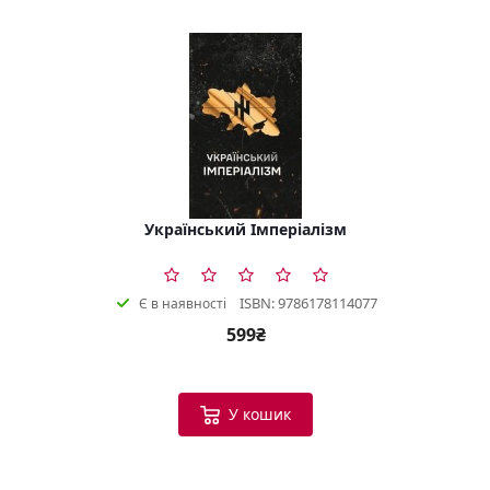
Український Імперіалізм
ISBN: 9786178114077
Є в наявності
599₴
У кошик