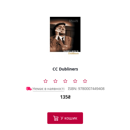
CC Dubliners
ISBN: 9780007449408
Немає в наявності
135₴
У кошик