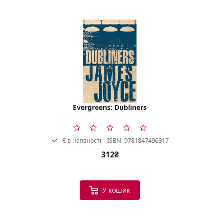
Evergreens: Dubliners
ISBN: 9781847496317
Є в наявності
312₴
У кошик