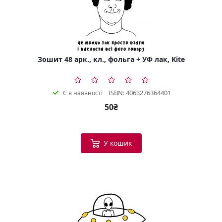
Зошит 48 арк., кл., фольга + УФ лак, Kite
ISBN: 4063276364401
Є в наявності
50₴
У кошик