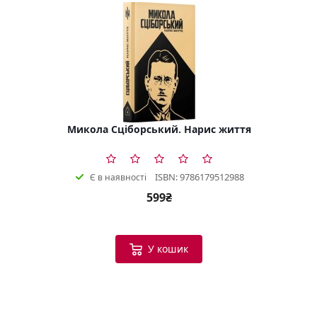
Микола Сціборський. Нарис життя
ISBN: 9786179512988
Є в наявності
599₴
У кошик