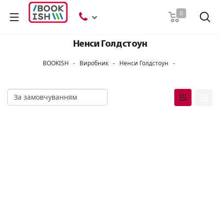
Пошук
0
Ненси Голдстоун
BOOKISH
-
Виробник
-
Ненси Голдстоун
-