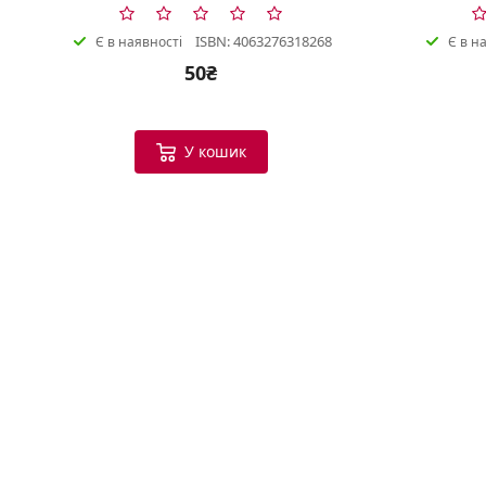
ISBN: 4063276318268
Є в наявності
Є в н
50₴
У кошик