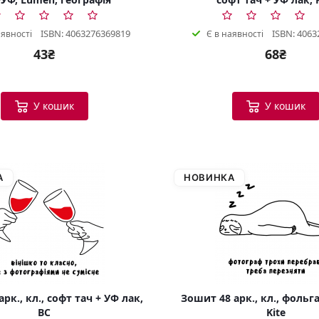
ISBN: 4063276369819
ISBN: 4063
аявності
Є в наявності
43₴
68₴
У кошик
У кошик
А
НОВИНКА
рк., кл., софт тач + УФ лак,
Зошит 48 арк., кл., фольга
BC
Kite