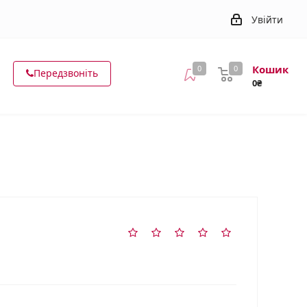
Увійти
Кошик
0
0
Передзвоніть
0₴