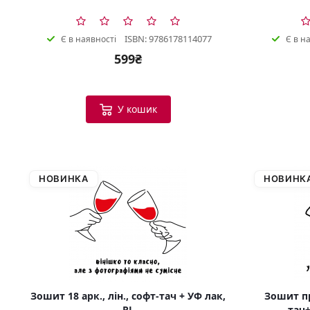
ISBN: 9786178114077
Є в наявності
Є в н
599₴
У кошик
НОВИНКА
НОВИНК
Зошит 18 арк., лін., софт-тач + УФ лак,
Зошит пр
RL
тач+