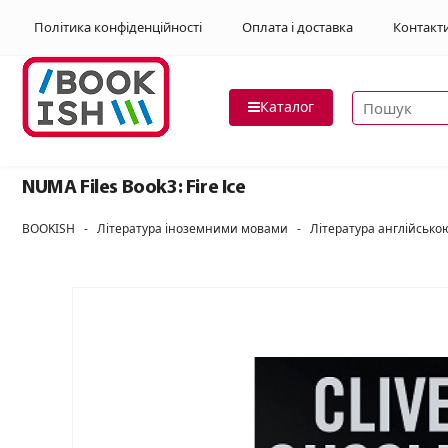
Політика конфіденційності
Оплата і доставка
Контакт
Пошук товар
Каталог
NUMA Files Book3: Fire Ice
BOOKISH
-
Література іноземними мовами
-
Література англійськ