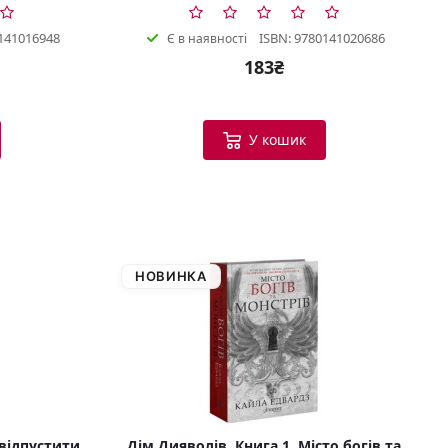
141016948
ISBN: 9780141020686
Є в наявності
183₴
У кошик
НОВИНКА
 відпустити
Дім Дияволів. Книга 1. Місто богів та