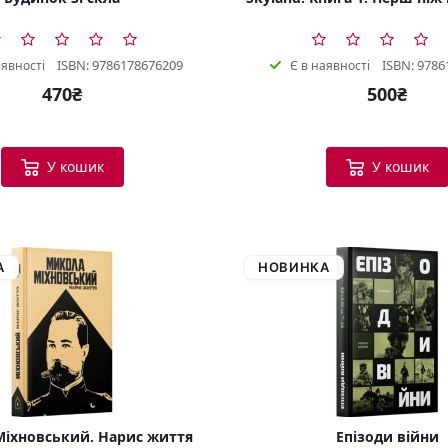
ISBN: 9786178676209
ISBN: 9786
аявності
Є в наявності
470₴
500₴
У кошик
У кошик
А
НОВИНКА
іхновський. Нарис життя
Епізоди війни