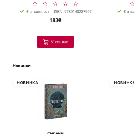
ISBN: 9780140287967
Є в наявності
Є в н
183₴
У кошик
Новинки
НОВИНКА
НОВИНК
Сирени