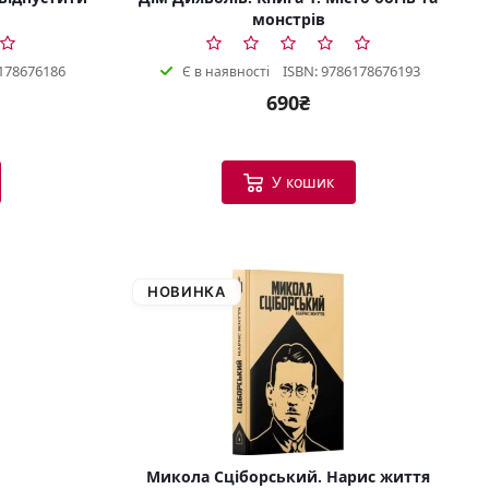
монстрів
178676186
ISBN: 9786178676193
Є в наявності
690₴
У кошик
НОВИНКА
Микола Сціборський. Нарис життя