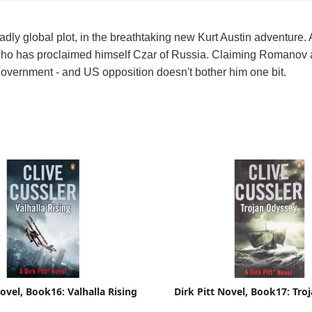
adly global plot, in the breathtaking new Kurt Austin adventure
ho has proclaimed himself Czar of Russia. Claiming Romanov anc
overnment - and US opposition doesn't bother him one bit.
Novel, Book16: Valhalla Rising
Dirk Pitt Novel, Book17: Tro