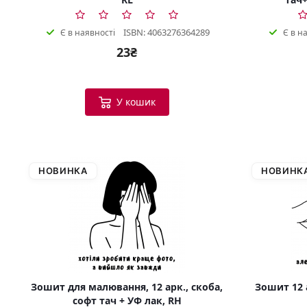
ISBN: 4063276364289
Є в наявності
Є в н
23₴
У кошик
НОВИНКА
НОВИНК
Зошит для малювання, 12 арк., скоба,
Зошит 12 а
софт тач + УФ лак, RH