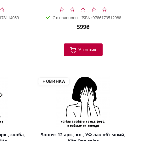
178114053
ISBN: 9786179512988
Є в наявності
599₴
У кошик
НОВИНКА
рк., скоба,
Зошит 12 арк., кл., УФ лак об'ємний,
Kite
Kite One color