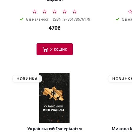
ISBN: 9786178676179
Є в наявності
Є в н
470₴
У кошик
НОВИНКА
НОВИНК
Український Імперіалізм
Микола М