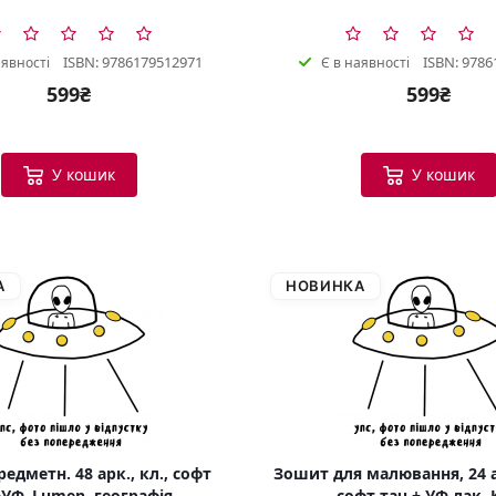
ISBN: 9786179512971
ISBN: 9786
аявності
Є в наявності
599₴
599₴
У кошик
У кошик
А
НОВИНКА
едметн. 48 арк., кл., софт
Зошит для малювання, 24 а
УФ, Lumen, географія
софт тач + УФ лак, 