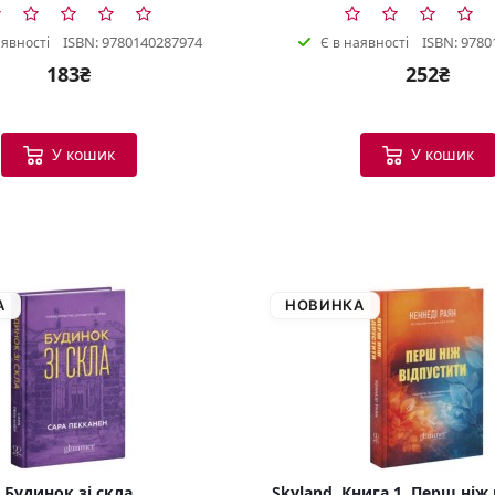
ISBN: 9780140287974
ISBN: 9780
аявності
Є в наявності
183₴
252₴
У кошик
У кошик
А
НОВИНКА
Будинок зі скла
Skyland. Книга 1. Перш ніж