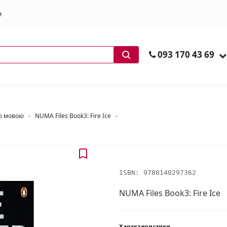
и
ів
093 170 43 69
ою мовою
-
NUMA Files Book3: Fire Ice
-
ISBN:
9780140297362
NUMA Files Book3: Fire Ice