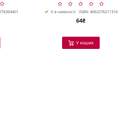
276364401
ISBN: 4063276211316
Є в наявності
64₴
Bookish Консультант
Готовий допомогти
У кошик
B
Вітаю! Я ваш помічник у виборі
книг.
Можу допомогти:
Підібрати книгу за настроєм
або темою
Порекомендувати схожі
твори
Показати новинки та
бестселери
Допомогти з вибором
подарунка
Що вас цікавить?