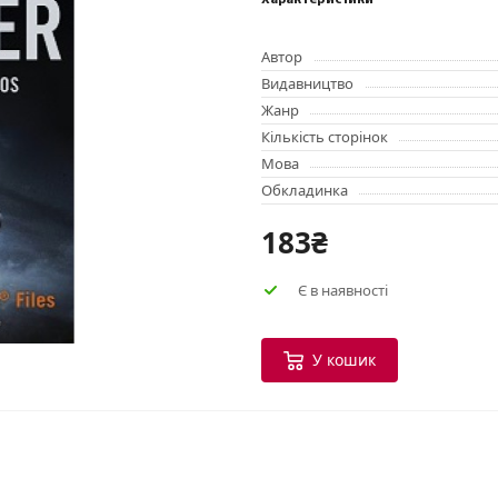
Характеристики
Автор
Видавництво
Жанр
Кількість сторінок
Мова
Обкладинка
183₴
Є в наявності
У кошик