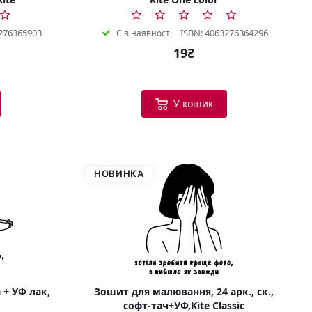
276365903
ISBN: 4063276364296
Є в наявності
19₴
У кошик
НОВИНКА
 + УФ лак,
Зошит для малювання, 24 арк., ск.,
софт-тач+УФ,Kite Classic