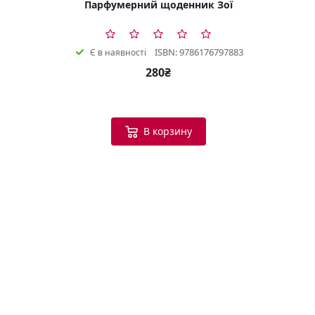
Парфумерний щоденник Зої
ISBN: 9786176797883
Є в наявності
280₴
В корзину