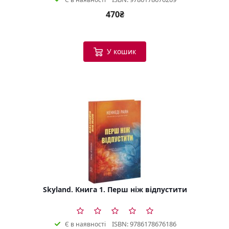
470₴
У кошик
Skyland. Книга 1. Перш ніж відпустити
ISBN: 9786178676186
Є в наявності