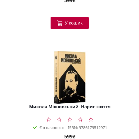
599₴
У кошик
Микола Міхновський. Нарис життя
ISBN: 9786179512971
Є в наявності
599₴