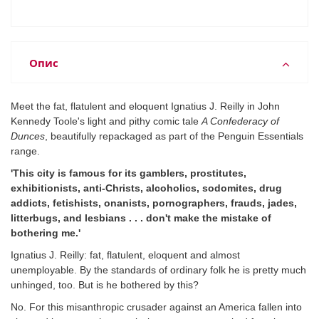
Опис
Meet the fat, flatulent and eloquent Ignatius J. Reilly in John
Kennedy Toole's light and pithy comic tale
A Confederacy of
Dunces
, beautifully repackaged as part of the Penguin Essentials
range.
'This city is famous for its gamblers, prostitutes,
exhibitionists, anti-Christs, alcoholics, sodomites, drug
addicts, fetishists, onanists, pornographers, frauds, jades,
litterbugs, and lesbians . . . don't make the mistake of
bothering me.'
Ignatius J. Reilly: fat, flatulent, eloquent and almost
unemployable. By the standards of ordinary folk he is pretty much
unhinged, too. But is he bothered by this?
No. For this misanthropic crusader against an America fallen into