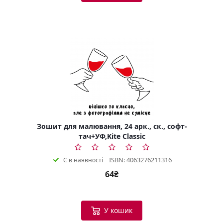
Зошит для малювання, 24 арк., ск., софт-
тач+УФ,Kite Classic
ISBN: 4063276211316
Є в наявності
64₴
У кошик