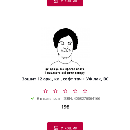
У кошик
Зошит 12 арк., кл., софт тач + УФ лак, BC
ISBN: 4063276364166
Є в наявності
19₴
У кошик