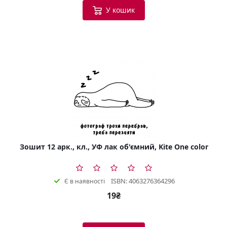
У кошик
Зошит 12 арк., кл., УФ лак об'ємний, Kite One color
ISBN: 4063276364296
Є в наявності
19₴