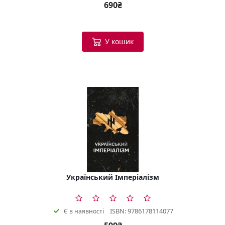
690₴
У кошик
Український Імперіалізм
ISBN: 9786178114077
Є в наявності