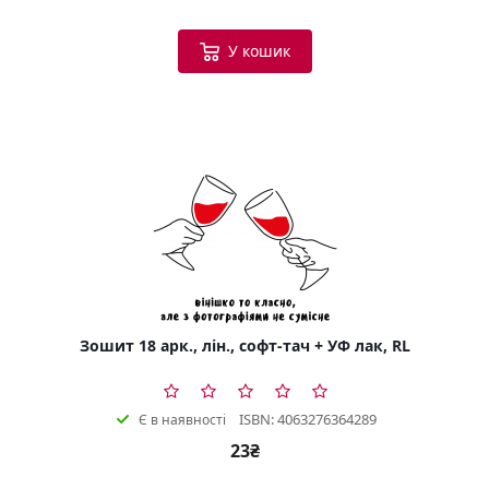
У кошик
Зошит 18 арк., лін., софт-тач + УФ лак, RL
ISBN: 4063276364289
Є в наявності
23₴