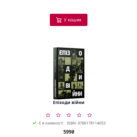
У кошик
Епізоди війни
ISBN: 9786178114053
Є в наявності
599₴