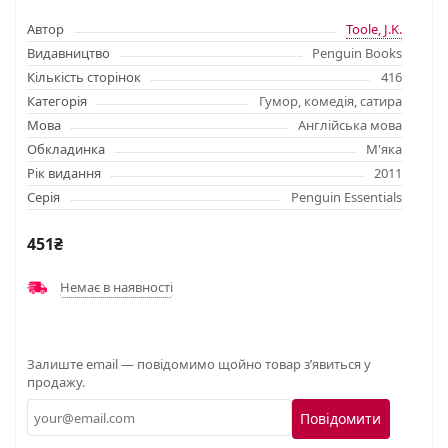
Автор
Toole, J.K.
Видавництво
Penguin Books
Кількість сторінок
416
Категорія
Гумор, комедія, сатира
Мова
Англійська мова
Обкладинка
М'яка
Рік видання
2011
Серія
Penguin Essentials
451₴
Немає в наявності
Залиште email — повідомимо щойно товар з’явиться у
продажу.
Повідомити