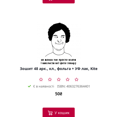
Зошит 48 арк., кл., фольга + УФ лак, Kite
ISBN: 4063276364401
Є в наявності
50₴
У кошик