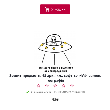
У кошик
Зошит предметн. 48 арк., кл., софт тач+УФ, Lumen,
географія
ISBN: 4063276369819
Є в наявності
43₴