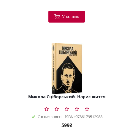
У кошик
Микола Сціборський. Нарис життя
ISBN: 9786179512988
Є в наявності
599₴