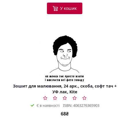
У кошик
Зошит для малювання, 24 арк., скоба, софт тач +
УФ лак, Kite
ISBN: 4063276365903
Є в наявності
68₴