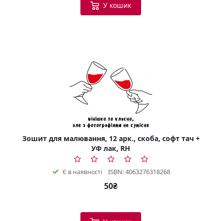
У кошик
Зошит для малювання, 12 арк., скоба, софт тач +
УФ лак, RH
ISBN: 4063276318268
Є в наявності
50₴