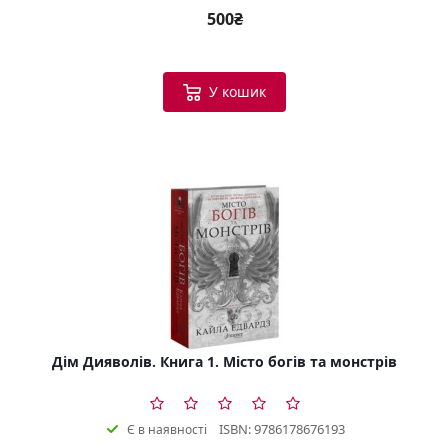
500₴
У кошик
Дім Дияволів. Книга 1. Місто богів та монстрів
ISBN: 9786178676193
Є в наявності