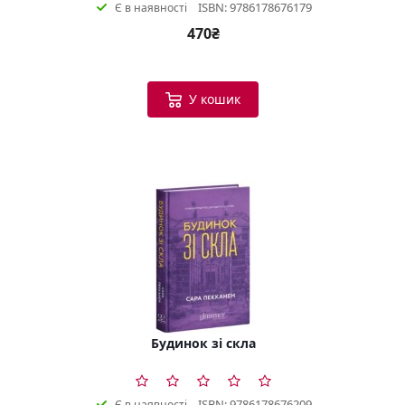
ISBN: 9786178676179
Є в наявності
470₴
У кошик
Будинок зі скла
ISBN: 9786178676209
Є в наявності