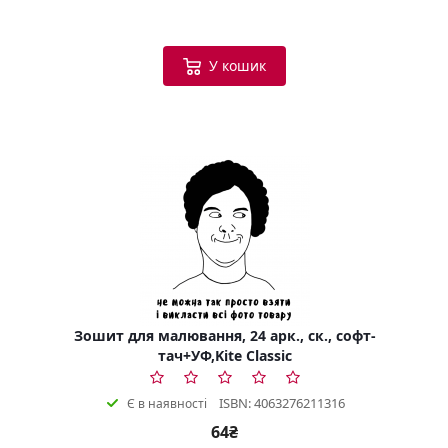
У кошик
Зошит для малювання, 24 арк., ск., софт-
тач+УФ,Kite Classic
ISBN: 4063276211316
Є в наявності
64₴