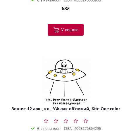
Є в наявності
68₴
У кошик
Зошит 12 арк., кл., УФ лак об'ємний, Kite One color
ISBN: 4063276364296
Є в наявності