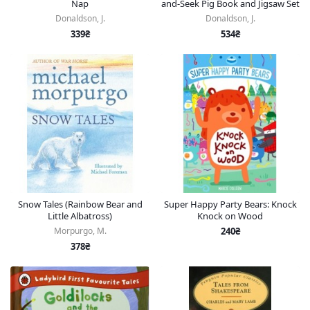
Nap
and-Seek Pig Book and Jigsaw Set
Donaldson, J.
Donaldson, J.
339₴
534₴
Snow Tales (Rainbow Bear and
Super Happy Party Bears: Knock
Little Albatross)
Knock on Wood
Morpurgo, M.
240₴
378₴