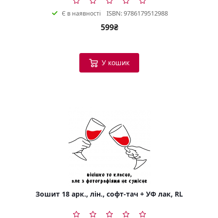
ISBN: 9786179512988
Є в наявності
599₴
У кошик
Зошит 18 арк., лін., софт-тач + УФ лак, RL