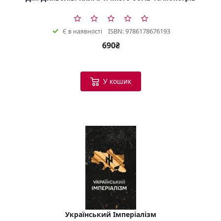
ISBN: 9786178676193
Є в наявності
690₴
У кошик
Український Імперіалізм