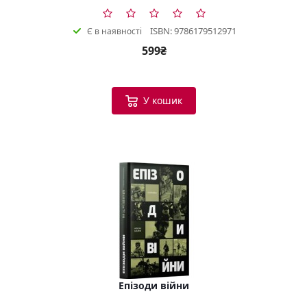
ISBN: 9786179512971
Є в наявності
599₴
У кошик
Епізоди війни