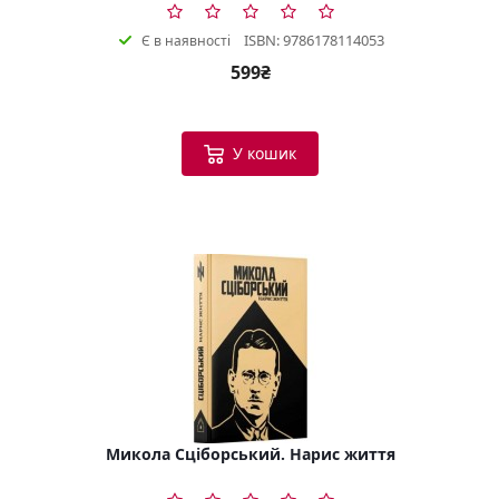
ISBN: 9786178114053
Є в наявності
599₴
У кошик
Микола Сціборський. Нарис життя