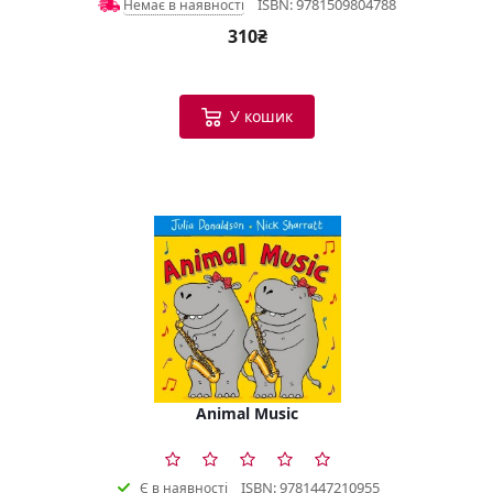
ISBN: 9781509804788
Немає в наявності
310₴
У кошик
Animal Music
ISBN: 9781447210955
Є в наявності