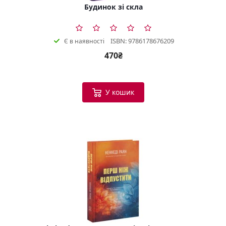
Будинок зі скла
ISBN: 9786178676209
Є в наявності
470₴
У кошик