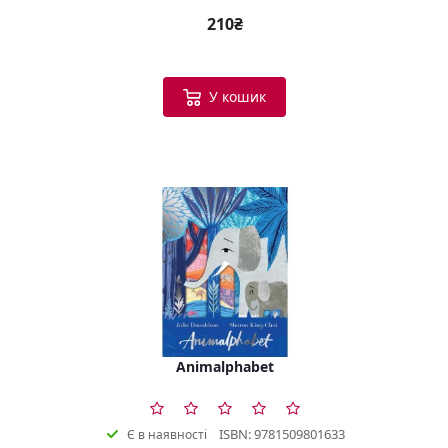
210₴
У кошик
Animalphabet
ISBN: 9781509801633
Є в наявності