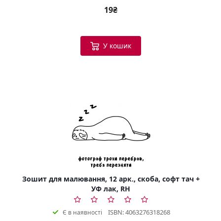
19₴
У кошик
Зошит для малювання, 12 арк., скоба, софт тач +
УФ лак, RH
ISBN: 4063276318268
Є в наявності