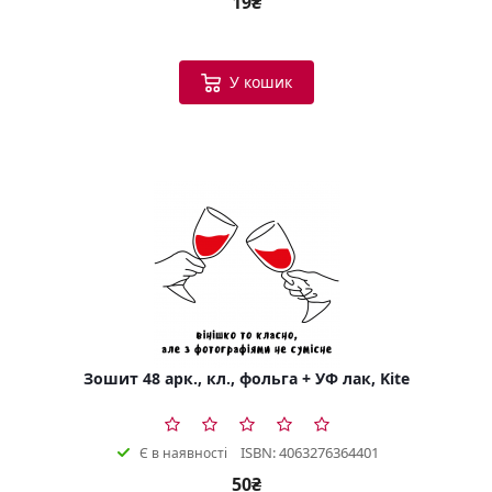
19₴
У кошик
Зошит 48 арк., кл., фольга + УФ лак, Kite
ISBN: 4063276364401
Є в наявності
50₴