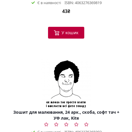
ISBN: 4063276369819
Є в наявності
43₴
У кошик
Зошит для малювання, 24 арк., скоба, софт тач +
УФ лак, Kite
ISBN: 4063276365903