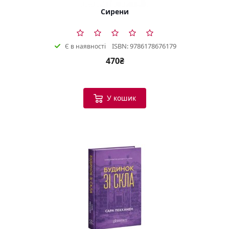
Сирени
ISBN: 9786178676179
Є в наявності
470₴
У кошик