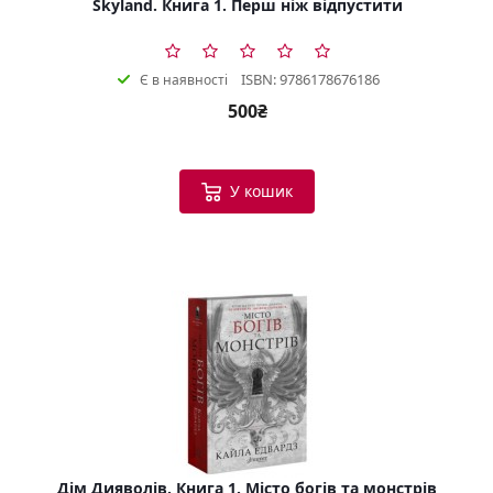
Skyland. Книга 1. Перш ніж відпустити
ISBN: 9786178676186
Є в наявності
500₴
У кошик
Дім Дияволів. Книга 1. Місто богів та монстрів