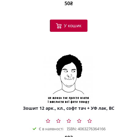
50₴
У кошик
Зошит 12 арк., кл., софт тач + УФ лак, BC
ISBN: 4063276364166
Є в наявності