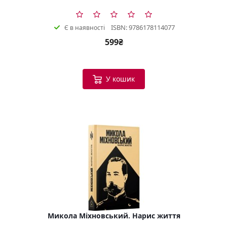
ISBN: 9786178114077
Є в наявності
599₴
У кошик
Микола Міхновський. Нарис життя