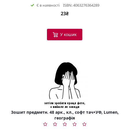
ISBN: 4063276364289
Є в наявності
23₴
У кошик
Зошит предметн. 48 арк., кл., софт тач+УФ, Lumen,
географія