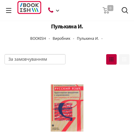
Пошук
0
Пулькина И.
BOOKISH
-
Виробник
-
Пулькина И.
-