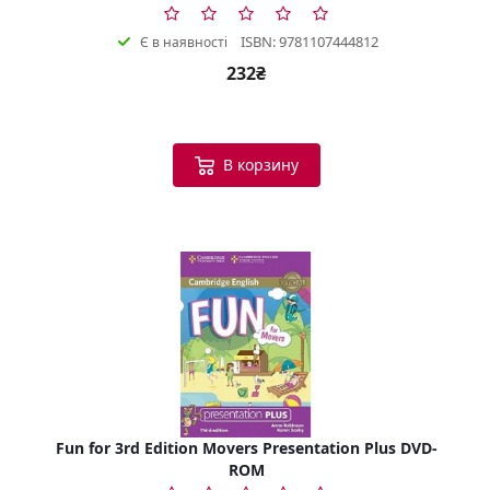
ISBN: 9781107444812
Є в наявності
232₴
В корзину
Fun for 3rd Edition Movers Presentation Plus DVD-
ROM