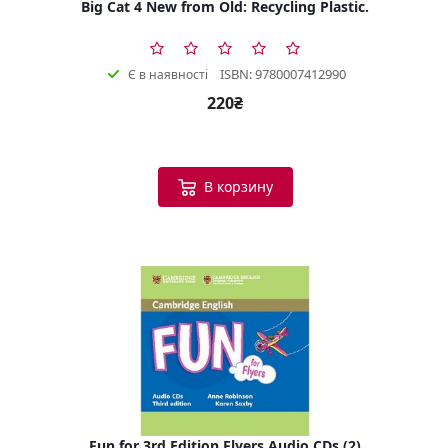
Big Cat 4 New from Old: Recycling Plastic.
ISBN: 9780007412990
Є в наявності
220₴
В корзину
Fun for 3rd Edition Flyers Audio CDs (2)