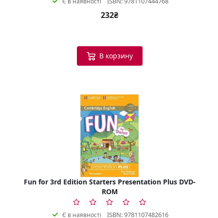
ISBN: 9781107444768
Є в наявності
232₴
В корзину
Fun for 3rd Edition Starters Presentation Plus DVD-
ROM
ISBN: 9781107482616
Є в наявності