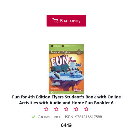
В корзину
Fun for 4th Edition Flyers Student's Book with Online
Activities with Audio and Home Fun Booklet 6
ISBN: 9781316617588
Є в наявності
644₴