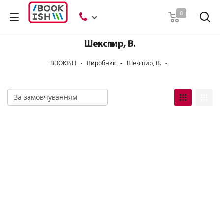
Пошук
0
Шекспир, В.
BOOKISH
-
Виробник
-
Шекспир, В.
-