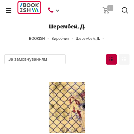
Пошук
0
Шерембей, Д.
BOOKISH
-
Виробник
-
Шерембей, Д.
-