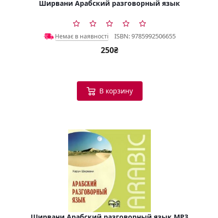
Ширвани Арабский разговорный язык
ISBN: 9785992506655
Немає в наявності
250₴
В корзину
Ширвани Арабский разговорный язык МР3