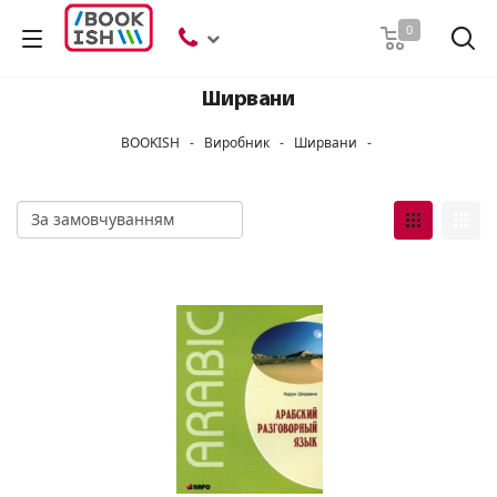
Пошук
0
Ширвани
BOOKISH
-
Виробник
-
Ширвани
-