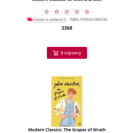
ISBN: 9780241980330
Немає в наявності
336₴
В корзину
Modern Classics: The Grapes of Wrath