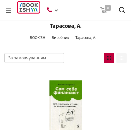
Пошук
0
Тарасова, А.
BOOKISH
-
Виробник
-
Тарасова, А.
-