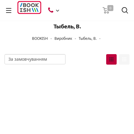
Пошук
0
Тыбель, В.
BOOKISH
-
Виробник
-
Тыбель, В.
-