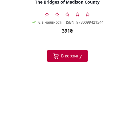
The Bridges of Madison County
ISBN: 9780099421344
Є в наявності
391₴
В корзину