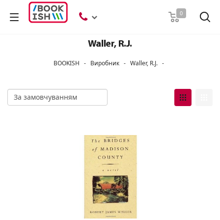
Пошук
0
Waller, R.J.
BOOKISH
-
Виробник
-
Waller, R.J.
-